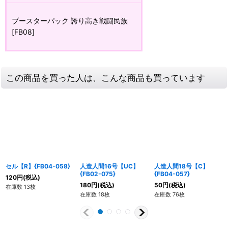
ブースターパック 誇り高き戦闘民族
[FB08]
この商品を買った人は、こんな商品も買っています
セル【R】{FB04-058}
人造人間16号【UC】
人造人間18号【C】
{FB02-075}
{FB04-057}
120
円
(税込)
180
円
(税込)
50
円
(税込)
在庫数 13枚
在庫数 18枚
在庫数 76枚