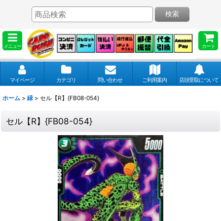
検索
メニュー
カート
マイページ
カテゴリ
問い合わせ
ご利用案内
店頭受取について
ホーム
>
緑
>
セル【R】{FB08-054}
セル【R】{FB08-054}