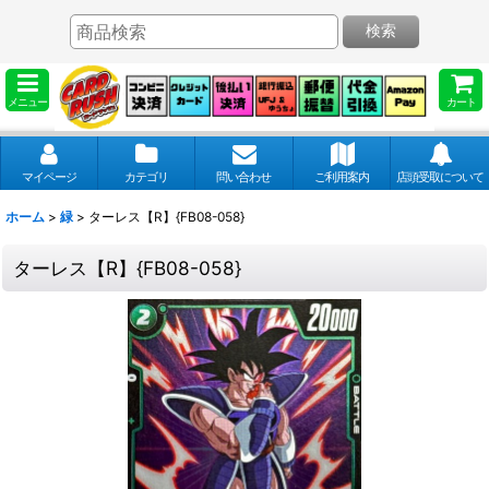
検索
メニュー
カート
マイページ
カテゴリ
問い合わせ
ご利用案内
店頭受取について
ホーム
>
緑
>
ターレス【R】{FB08-058}
ターレス【R】{FB08-058}