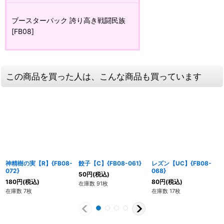
ブースターパック 誇り高き戦闘民族
[FB08]
この商品を買った人は、こんな商品も買っています
神精樹の実【R】{FB08-
餃子【C】{FB08-061}
レズン【UC】{FB08-
072}
068}
50
円
(税込)
180
円
(税込)
80
円
(税込)
在庫数 91枚
在庫数 7枚
在庫数 17枚