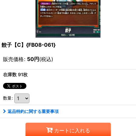
餃子【C】{FB08-061}
販売価格
:
50
円
(税込)
在庫数 91枚
数量
:
返品特約に関する重要事項
カートに入れる