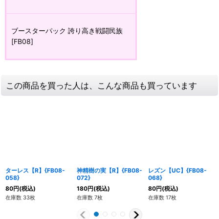
ブースターパック 誇り高き戦闘民族
[FB08]
この商品を買った人は、こんな商品も買っています
ターレス【R】{FB08-
神精樹の実【R】{FB08-
レズン【UC】{FB08-
058}
072}
068}
80
円
(税込)
180
円
(税込)
80
円
(税込)
在庫数 33枚
在庫数 7枚
在庫数 17枚