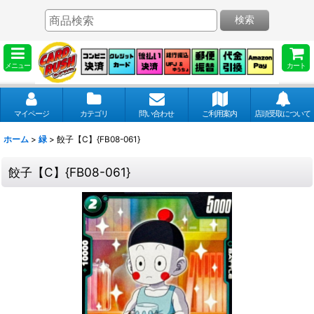
検索
メニュー
カート
マイページ
カテゴリ
問い合わせ
ご利用案内
店頭受取について
ホーム
>
緑
>
餃子【C】{FB08-061}
餃子【C】{FB08-061}