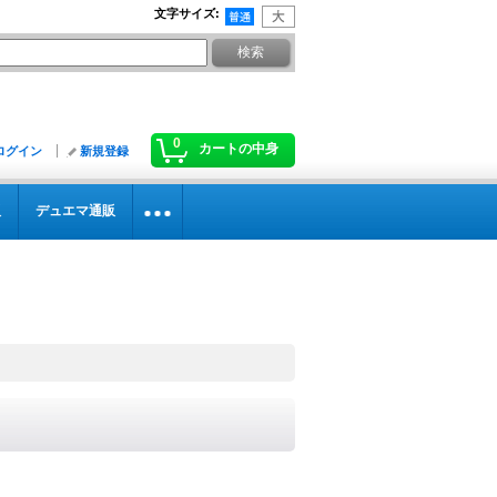
文字サイズ
:
0
カートの中身
ログイン
新規登録
販
デュエマ通販