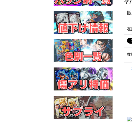
ヤム
販
在
数