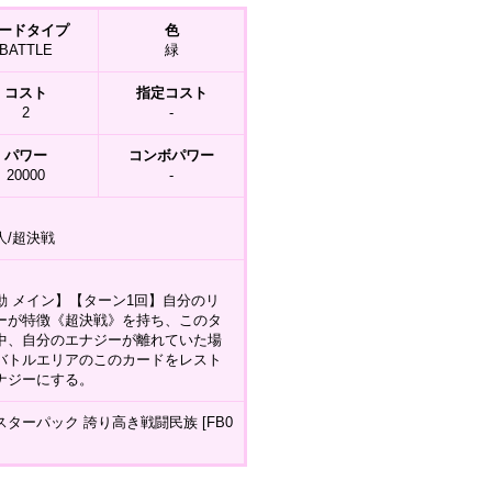
ードタイプ
色
BATTLE
緑
コスト
指定コスト
2
-
パワー
コンボパワー
20000
-
人/超決戦
動 メイン】【ターン1回】自分のリ
ーが特徴《超決戦》を持ち、このタ
中、自分のエナジーが離れていた場
バトルエリアのこのカードをレスト
ナジーにする。
スターパック 誇り高き戦闘民族 [FB0