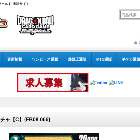
ワールド 通販サイト
更新情報
ワンピース通販
遊戯王通販
MTG通販
ポケカ通
チャ【C】{FB08-066}