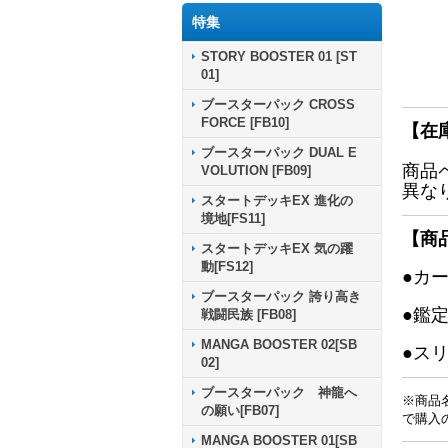
特集
STORY BOOSTER 01 [ST
01]
ブースターパック CROSS
FORCE [FB10]
【在
ブースターパック DUAL E
商品
VOLUTION [FB09]
異な
スタートデッキEX 進化の
境地[FS11]
【商
スタートデッキEX 気の躍
動[FS12]
●カ
ブースターパック 誇り高き
●鑑
戦闘民族 [FB08]
MANGA BOOSTER 02[SB
●ス
02]
ブースターパック 神龍へ
※商品
の願い[FB07]
で購入
MANGA BOOSTER 01[SB