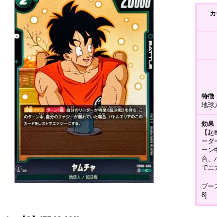
カ
特徴
地球
効果
【起
ーダ
ーン
合、
でエ
ブー
8]