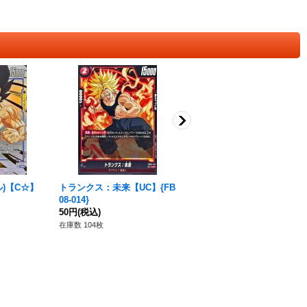
)【C☆】
トランクス：未来【UC】{FB
ビーデル【C】{FB08-115}
08-014}
50円
(税込)
50円
(税込)
在庫数 179枚
在庫数 104枚