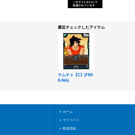
最近チェックしたアイテム
ヤムチャ【C】{FB0
8-066}
ホーム
マイページ
新規登録