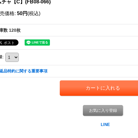
チャ【C】{FB08-066}
売価格
:
50円
(税込)
庫数 120枚
量
:
返品特約に関する重要事項
お気に入り登録