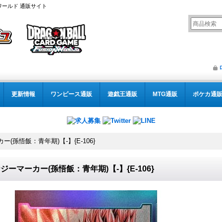
ワールド 通販サイト
更新情報
ワンピース通販
遊戯王通販
MTG通販
ポケカ通
(孫悟飯：青年期)【-】{E-106}
ジーマーカー(孫悟飯：青年期)【-】{E-106}