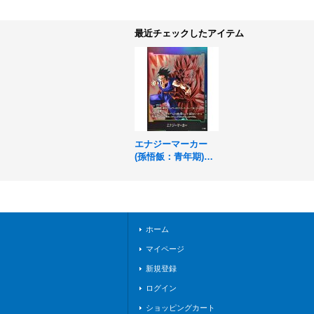
最近チェックしたアイテム
エナジーマーカー
(孫悟飯：青年期)
【-】{E-106}
ホーム
マイページ
新規登録
ログイン
ショッピングカート