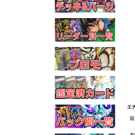
エナ
販
在