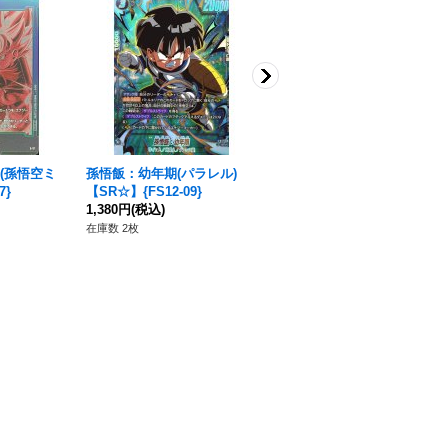
(孫悟空ミ
孫悟飯：幼年期(パラレル)
プレミアムカードコレクショ
7}
【SR☆】{FS12-09}
ン02【未開封BOX】{-}
1,380円
(税込)
5,480円
(税込)
在庫数 2枚
在庫数 19枚