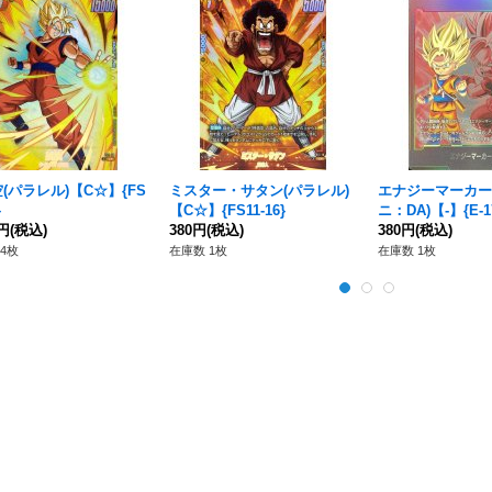
(パラレル)【C☆】{FS
ミスター・サタン(パラレル)
エナジーマーカー
}
【C☆】{FS11-16}
ニ：DA)【-】{E-1
0円
(税込)
380円
(税込)
380円
(税込)
4枚
在庫数 1枚
在庫数 1枚