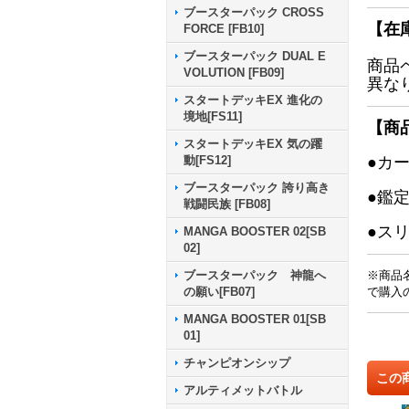
ブースターパック CROSS
【在
FORCE [FB10]
ブースターパック DUAL E
商品
VOLUTION [FB09]
異な
スタートデッキEX 進化の
境地[FS11]
【商
スタートデッキEX 気の躍
●カ
動[FS12]
ブースターパック 誇り高き
●鑑
戦闘民族 [FB08]
●ス
MANGA BOOSTER 02[SB
02]
※商品
ブースターパック 神龍へ
で購入
の願い[FB07]
MANGA BOOSTER 01[SB
01]
チャンピオンシップ
この
アルティメットバトル