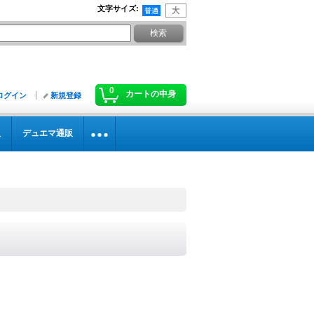
文字サイズ
:
0
カートの中身
ログイン
新規登録
販
デュエマ通販