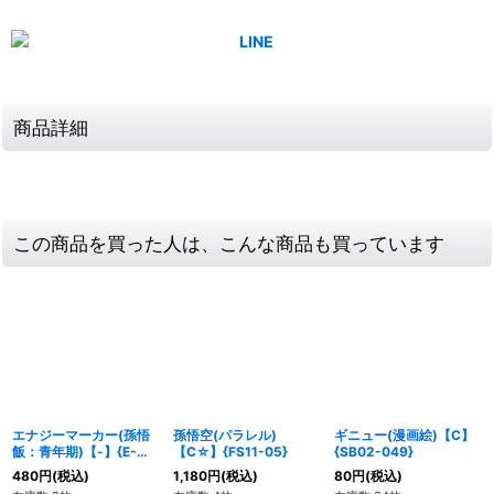
商品詳細
この商品を買った人は、こんな商品も買っています
エナジーマーカー(孫悟
孫悟空(パラレル)
ギニュー(漫画絵)【C】
飯：青年期)【-】{E-
【C☆】{FS11-05}
{SB02-049}
106}
480
円
(税込)
1,180
円
(税込)
80
円
(税込)