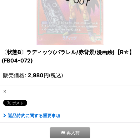
〔状態B〕ラディッツ(パラレル/赤背景/漫画絵)【R☆】
{FB04-072}
販売価格
:
2,980
円
(税込)
×
返品特約に関する重要事項
再入荷