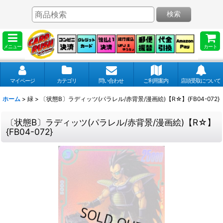
検索
メニュー
カート
マイページ
カテゴリ
問い合わせ
ご利用案内
店頭受取について
ホーム
>
緑
>
〔状態B〕ラディッツ(パラレル/赤背景/漫画絵)【R☆】{FB04-072}
〔状態B〕ラディッツ(パラレル/赤背景/漫画絵)【R☆】
{FB04-072}