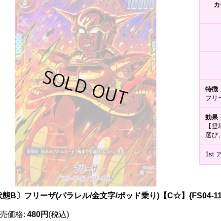
カ
特徴
フリ
効果
【登
選び
1s
態B〕フリーザ(パラレル/金文字/ポッド乗り)【C☆】{FS04-11
売価格
:
480円
(税込)