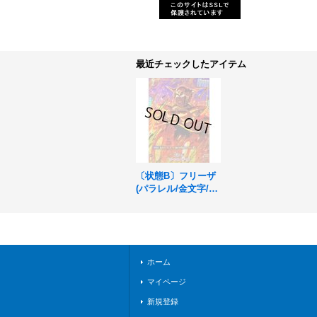
最近チェックしたアイテム
〔状態B〕フリーザ
(パラレル/金文字/ポ
ッド乗り)【C☆】{F
S04-11}
ホーム
マイページ
新規登録