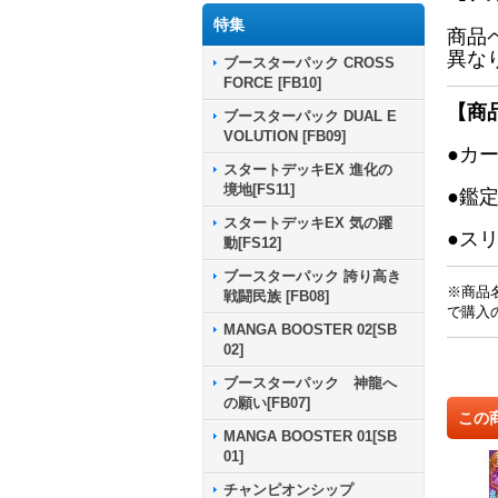
特集
商品
異な
ブースターパック CROSS
FORCE [FB10]
【商
ブースターパック DUAL E
VOLUTION [FB09]
●カ
スタートデッキEX 進化の
境地[FS11]
●鑑
スタートデッキEX 気の躍
●ス
動[FS12]
ブースターパック 誇り高き
※商品
戦闘民族 [FB08]
で購入
MANGA BOOSTER 02[SB
02]
ブースターパック 神龍へ
の願い[FB07]
この
MANGA BOOSTER 01[SB
01]
チャンピオンシップ