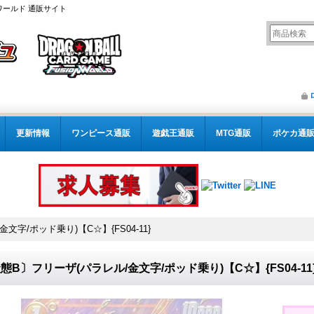
ワールド 通販サイト
更新情報
ワンピース通販
遊戯王通販
MTG通販
ポケカ通
文字/ポッド乗り)【C☆】{FS04-11}
態B〕フリーザ(パラレル/金文字/ポッド乗り)【C☆】{FS04-11