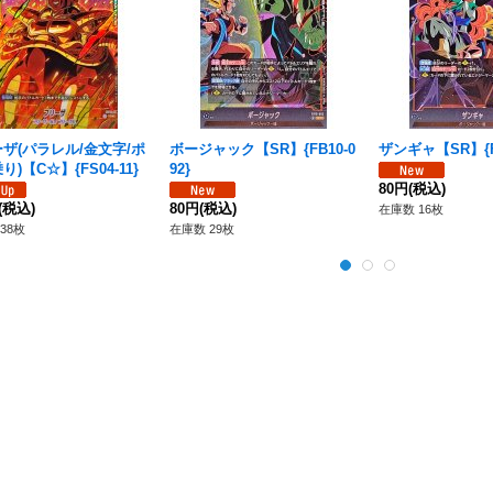
ザ(パラレル/金文字/ポ
ボージャック【SR】{FB10-0
ザンギャ【SR】{FB
)【C☆】{FS04-11}
92}
80円
(税込)
(税込)
80円
(税込)
在庫数 16枚
38枚
在庫数 29枚