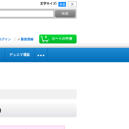
文字サイズ
:
0
カートの中身
ログイン
新規登録
販
デュエマ通販
}