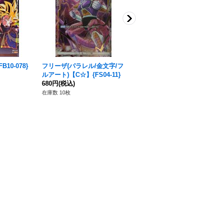
10-078}
フリーザ(パラレル/金文字/フ
〔状態B〕フリーザ(パラレ
ルアート)【C☆】{FS04-11}
ル/金文字)【C☆】{FS04-12}
680円
(税込)
1,380円
(税込)
在庫数 10枚
在庫数 4枚