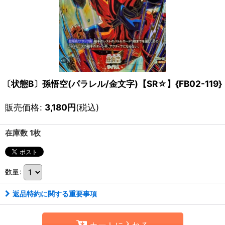
〔状態B〕孫悟空(パラレル/金文字)【SR☆】{FB02-119}
販売価格
:
3,180
円
(税込)
在庫数 1枚
数量
:
返品特約に関する重要事項