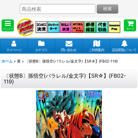
検索
メニュー
カート
マイページ
カテゴリ
問い合わせ
ご利用案内
店頭受取について
ホーム
>
黄
>
〔状態B〕孫悟空(パラレル/金文字)【SR☆】{FB02-119}
〔状態B〕孫悟空(パラレル/金文字)【SR☆】{FB02-
119}