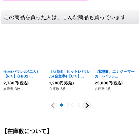
この商品を買った人は、こんな商品も買っています
全王(パラレル/二人)
〔状態B〕ヒット(パラレ
〔状態B〕エナジーマー
【R☆】{FB02-
ル/金文字)【C☆】
カー(パラレ
049[FB08]}
{FS10-12}
ル/Sparking ZERO)
2,780
円
(税込)
1,280
円
(税込)
25,800
円
(税込)
【☆】{E-04}
在庫数 3枚
在庫数 3枚
在庫数 1枚
【在庫数について】