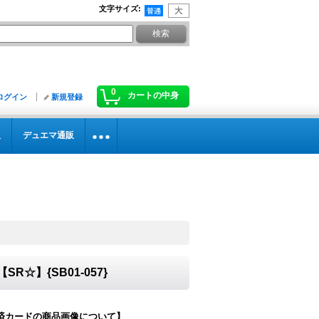
文字サイズ
:
0
カートの中身
ログイン
新規登録
販
デュエマ通販
☆】{SB01-057}
済カードの商品画像について】