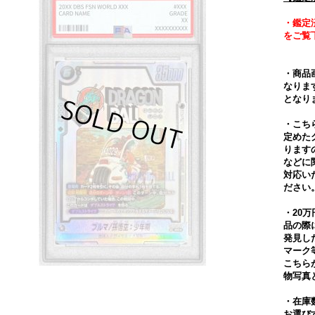
・鑑定
をご覧
・商品
なりま
となり
・こち
定めた
ります
などに
対応い
ださい
・20
品の際
発見し
マーク
こちら
物写真
・在庫
お選び