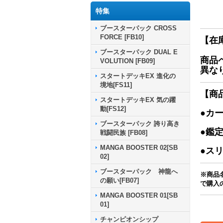
特集
ブースターパック CROSS
FORCE [FB10]
【在
ブースターパック DUAL E
商品
VOLUTION [FB09]
異な
スタートデッキEX 進化の
境地[FS11]
【商
スタートデッキEX 気の躍
動[FS12]
●カ
ブースターパック 誇り高き
●鑑
戦闘民族 [FB08]
MANGA BOOSTER 02[SB
●ス
02]
ブースターパック 神龍へ
※商品
の願い[FB07]
で購入
MANGA BOOSTER 01[SB
01]
チャンピオンシップ