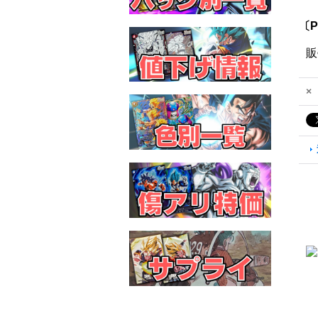
〔P
販
×