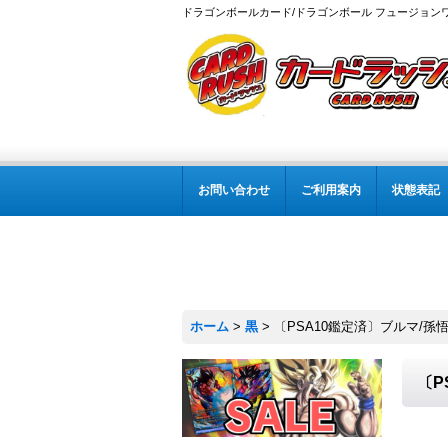
ドラゴンボールカード/ドラゴンボール フュージョン
お問い合わせ
ご利用案内
状態表記
ホーム
>
黒
>
〔PSA10鑑定済〕ブルマ/孫悟空
〔P