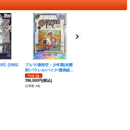
R】{SB02
ブルマ/孫悟空：少年期(未開
〔状態B〕ブルマ/孫悟空：少
封/パラレル/バイク/漫画絵)
年期(パラレル/バイク/漫画
【SR☆】{SB01-057}
絵)【SR☆】{SB01-057}
208,000円
(税込)
398,000円
(税込)
在庫数 1枚
在庫数 4枚