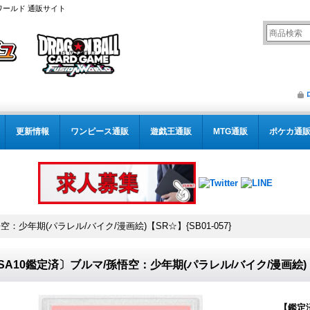
ワールド 通販サイト
更新情報
ワンピース通販
遊戯王通販
MTG通販
ポケカ通
：少年期(パラレル/バイク/漫画絵)【SR☆】{SB01-057}
SA10鑑定済〕ブルマ/孫悟空：少年期(パラレル/バイク/漫画絵)【SR
【鑑定