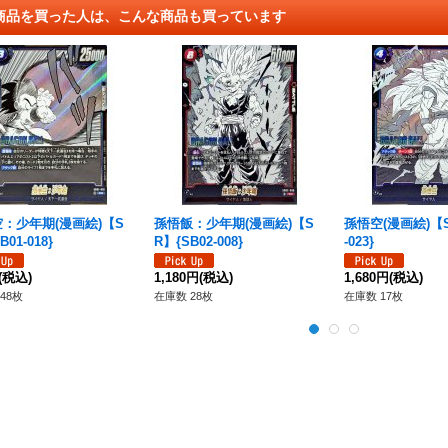
商品を買った人は、こんな商品も買っています
：少年期(漫画絵)【S
孫悟飯：少年期(漫画絵)【S
孫悟空(漫画絵)【S
B01-018}
R】{SB02-008}
-023}
(税込)
1,180円
(税込)
1,680円
(税込)
48枚
在庫数 28枚
在庫数 17枚