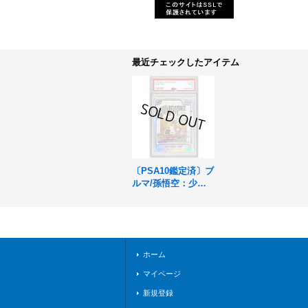
最近チェックしたアイテム
〔PSA10鑑定済〕ブ
ルマ/孫悟空：少年
期(パラレル/バイク/
漫画絵)【SR☆】{S
B01-057}
ホーム
マイページ
新規登録