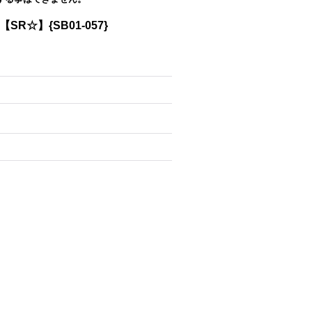
R☆】{SB01-057}