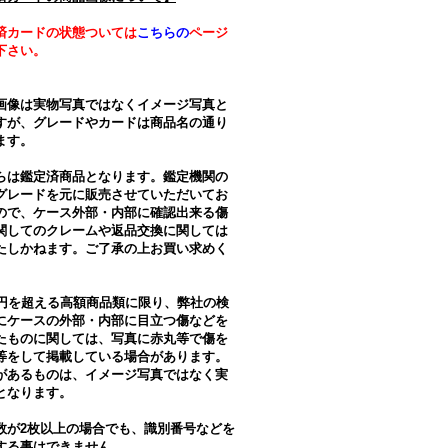
済カードの状態ついては
こちらの
ページ
下さい。
画像は実物写真ではなくイメージ写真と
すが、グレードやカードは商品名の通り
ます。
らは鑑定済商品となります。鑑定機関の
グレードを元に販売させていただいてお
ので、ケース外部・内部に確認出来る傷
関してのクレームや返品交換に関しては
たしかねます。ご了承の上お買い求めく
。
万円を超える高額商品類に限り、弊社の検
にケースの外部・内部に目立つ傷などを
たものに関しては、写真に赤丸等で傷を
等をして掲載している場合があります。
があるものは、イメージ写真ではなく実
となります。
数が2枚以上の場合でも、識別番号などを
する事はできません。