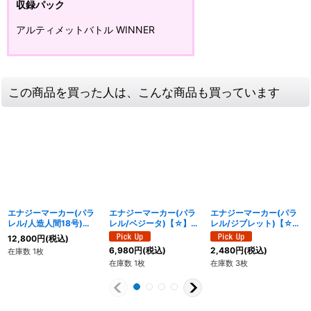
収録パック
アルティメットバトル WINNER
この商品を買った人は、こんな商品も買っています
エナジーマーカー(パラ
エナジーマーカー(パラ
エナジーマーカー(パラ
レル/人造人間18号)
レル/ベジータ)【☆】
レル/ジブレット)【☆】
【☆】{E-33}
{E02-04}
{E-40}
12,800
円
(税込)
6,980
円
(税込)
2,480
円
(税込)
在庫数 1枚
在庫数 1枚
在庫数 3枚