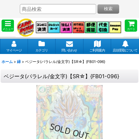
検索
メニュー
カート
マイページ
カテゴリ
問い合わせ
ご利用案内
店頭受取について
ホーム
>
緑
>
ベジータ(パラレル/金文字)【SR☆】{FB01-096}
ベジータ(パラレル/金文字)【SR☆】{FB01-096}