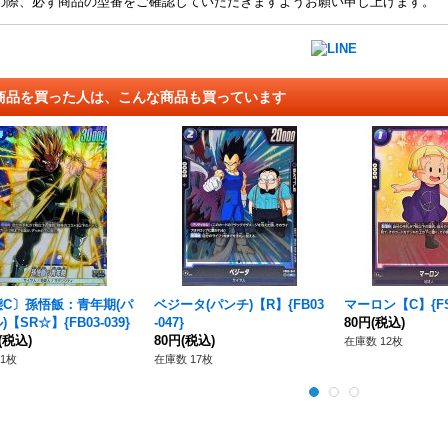
の際、必ず商品の型番をご確認していただきますようお願い申し上げます。
商品を買った人は、こんな商品も買っています
態C〕孫悟飯：青年期(パ
ベジータ(パンチ)【R】{FB03
マーロン【C】{FS0
【SR☆】{FB03-039}
-047}
80円
(税込)
(税込)
80円
(税込)
在庫数 12枚
1枚
在庫数 17枚