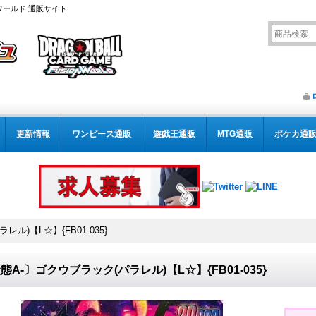
ワールド 通販サイト
更新情報
ワンピース通販
遊戯王通販
MTG通販
ポケカ通
ル)【L☆】{FB01-035}
態A-〕ゴクウブラック(パラレル)【L☆】{FB01-035}