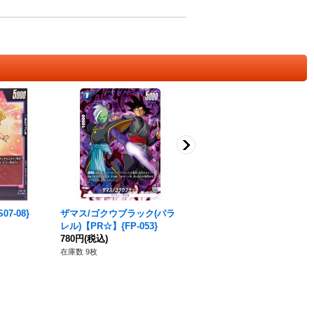
7-08}
ザマス/ゴクウブラック(パラ
ザマス：合体(パラレル)【SR
レル)【PR☆】{FP-053}
☆】{FB02-044}
780円
(税込)
380円
(税込)
在庫数 9枚
在庫数 20枚