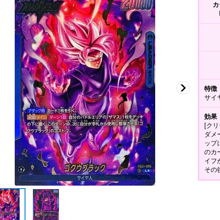
カ
特徴
サイ
効果
[ク
ダメ
ップ
のカ
イフ
その