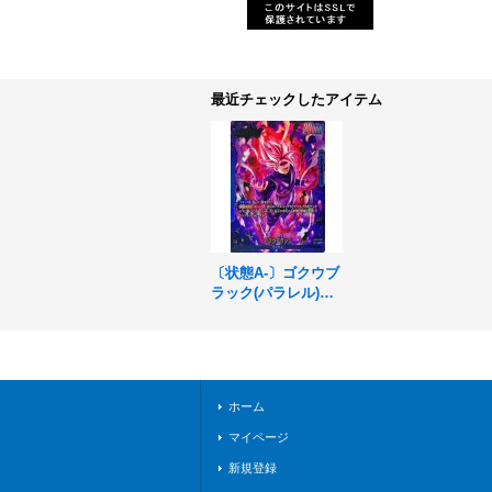
最近チェックしたアイテム
〔状態A-〕ゴクウブ
ラック(パラレル)【L
☆】{FB01-035}
ホーム
マイページ
新規登録