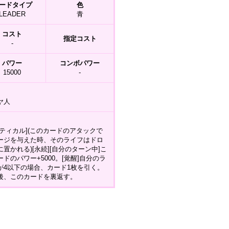
ードタイプ
色
LEADER
青
コスト
指定コスト
-
パワー
コンボパワー
15000
-
ヤ人
リティカル](このカードのアタックで
ージを与えた時、そのライフはドロ
に置かれる)[永続][自分のターン中]こ
ードのパワー+5000。[覚醒]自分のラ
が4以下の場合、カード1枚を引く。
後、このカードを裏返す。