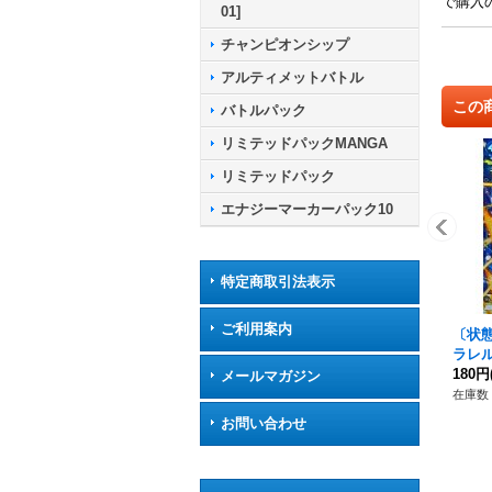
で購入
01]
チャンピオンシップ
アルティメットバトル
この
バトルパック
リミテッドパックMANGA
リミテッドパック
エナジーマーカーパック10
特定商取引法表示
ご利用案内
〔状
ラレル)
180円
メールマガジン
在庫数 
お問い合わせ