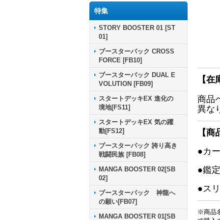
特集
STORY BOOSTER 01 [ST
01]
ブースターパック CROSS
FORCE [FB10]
ブースターパック DUAL E
【在
VOLUTION [FB09]
商品
スタートデッキEX 進化の
境地[FS11]
異な
スタートデッキEX 気の躍
動[FS12]
【商
ブースターパック 誇り高き
●カ
戦闘民族 [FB08]
●鑑
MANGA BOOSTER 02[SB
02]
●ス
ブースターパック 神龍へ
の願い[FB07]
※商品
MANGA BOOSTER 01[SB