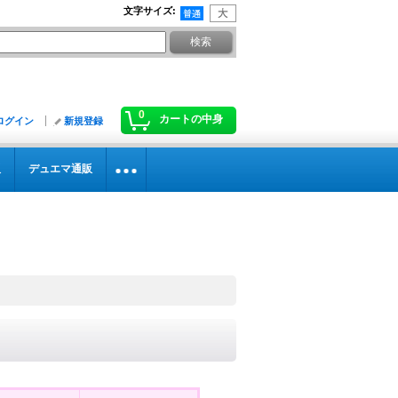
文字サイズ
:
0
カートの中身
ログイン
新規登録
販
デュエマ通販