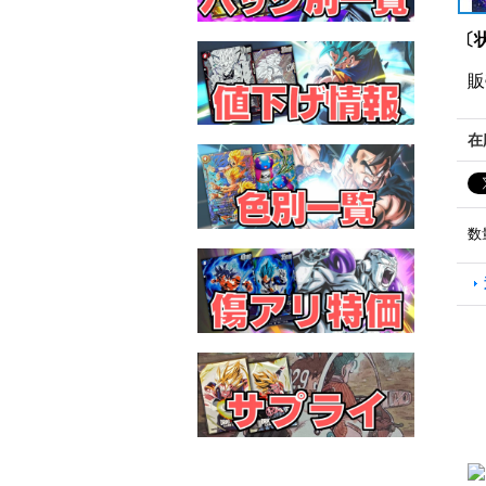
〔状
販
在
数