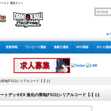
ワールド 通販サイト
更新情報
ワンピース通販
遊戯王通販
MTG通販
ポケカ通
地(FS11)シリアルコード【-】{-}
ートデッキEX 進化の境地(FS11)シリアルコード【-】{-}