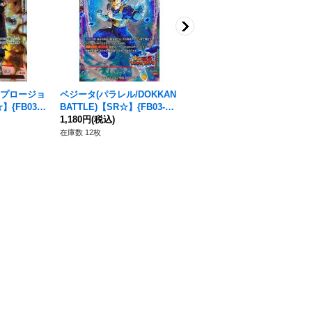
プロージョ
ベジータ(パラレル/DOKKAN
ベジット(パラレル)【SCR
{FB03-1
BATTLE)【SR☆】{FB03-02
☆】{FB04-130}
0[FB05]}
1,180円
(税込)
4,480円
(税込)
在庫数 12枚
在庫数 1枚