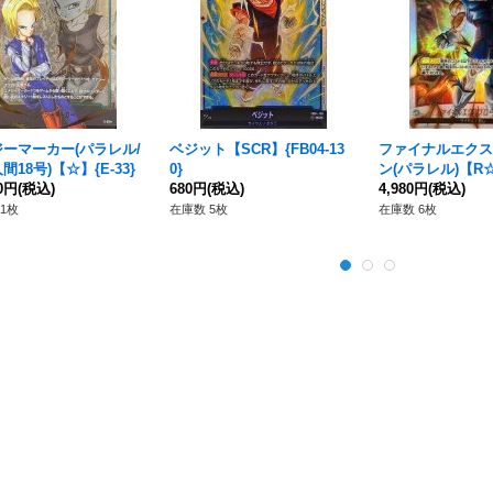
ーマーカー(パラレル/
ベジット【SCR】{FB04-13
ファイナルエクス
間18号)【☆】{E-33}
0}
ン(パラレル)【R☆】
00円
(税込)
680円
(税込)
02[FB04]}
4,980円
(税込)
1枚
在庫数 5枚
在庫数 6枚