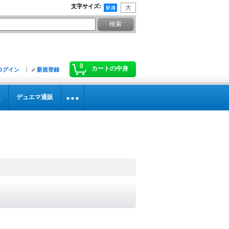
文字サイズ
:
0
カートの中身
ログイン
新規登録
販
デュエマ通販