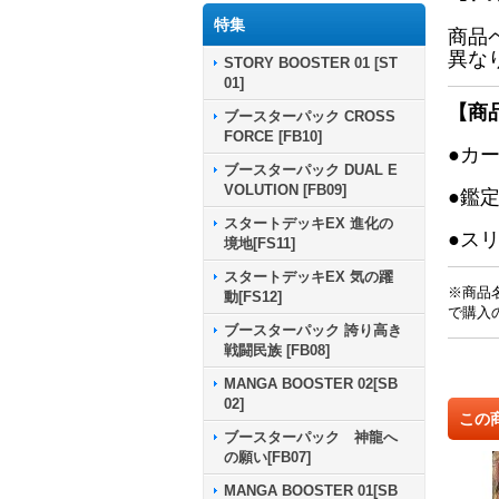
特集
商品
異な
STORY BOOSTER 01 [ST
01]
【商
ブースターパック CROSS
FORCE [FB10]
●カ
ブースターパック DUAL E
VOLUTION [FB09]
●鑑
スタートデッキEX 進化の
●ス
境地[FS11]
スタートデッキEX 気の躍
※商品
動[FS12]
で購入
ブースターパック 誇り高き
戦闘民族 [FB08]
MANGA BOOSTER 02[SB
02]
この
ブースターパック 神龍へ
の願い[FB07]
MANGA BOOSTER 01[SB