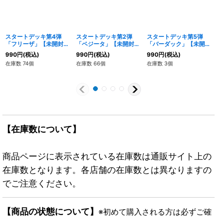
スタートデッキ第4弾
スタートデッキ第2弾
スタートデッキ第5弾
「フリーザ」【未開封
「ベジータ」【未開封
「バーダック」【未開封
BOX】{-}
BOX】{-}
BOX】{-}
990
円
(税込)
990
円
(税込)
990
円
(税込)
在庫数 74個
在庫数 66個
在庫数 3個
【在庫数について】
商品ページに表示されている在庫数は通販サイト上の
在庫数となります。各店舗の在庫数とは異なりますの
でご注意ください。
【商品の状態について】
※初めて購入される方は必ずご確