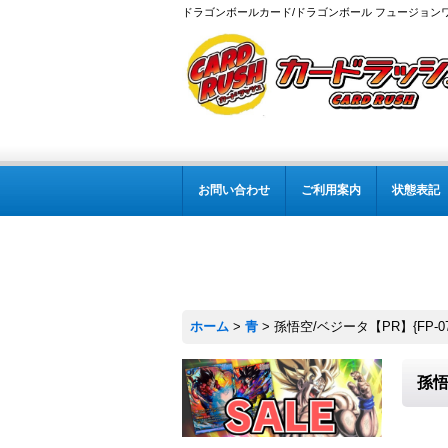
ドラゴンボールカード/ドラゴンボール フュージョン
お問い合わせ
ご利用案内
状態表記
ホーム
>
青
>
孫悟空/ベジータ【PR】{FP-07
孫悟