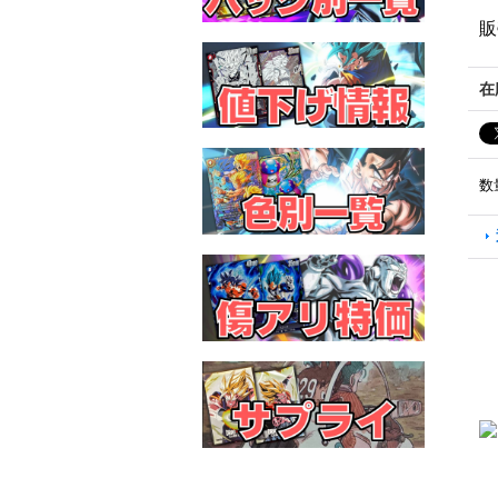
販
在
数