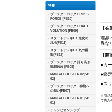
特集
ブースターパック CROSS
FORCE [FB10]
ブースターパック DUAL E
【在
VOLUTION [FB09]
商品
スタートデッキEX 進化の
境地[FS11]
異な
スタートデッキEX 気の躍
動[FS12]
【商
ブースターパック 誇り高き
●カ
戦闘民族 [FB08]
●鑑
MANGA BOOSTER 02[SB
02]
●ス
ブースターパック 神龍へ
の願い[FB07]
※商品
MANGA BOOSTER 01[SB
で購入
01]
チャンピオンシップ