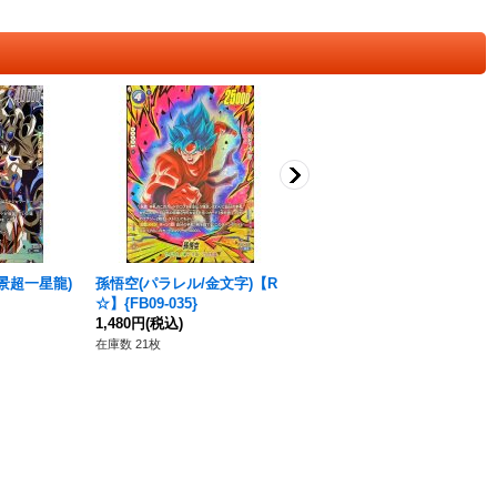
景超一星龍)
孫悟空(パラレル/金文字)【R
孫悟空【SCR】{FB04-129}
☆】{FB09-035}
680円
(税込)
1,480円
(税込)
在庫数 49枚
在庫数 21枚