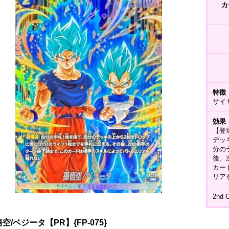
カ
特徴
サイ
効果
【登
デッ
分の
後、
カー
リア
2nd 
空/ベジータ【PR】{FP-075}