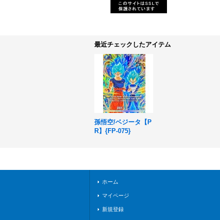
最近チェックしたアイテム
孫悟空/ベジータ【P
R】{FP-075}
ホーム
マイページ
新規登録