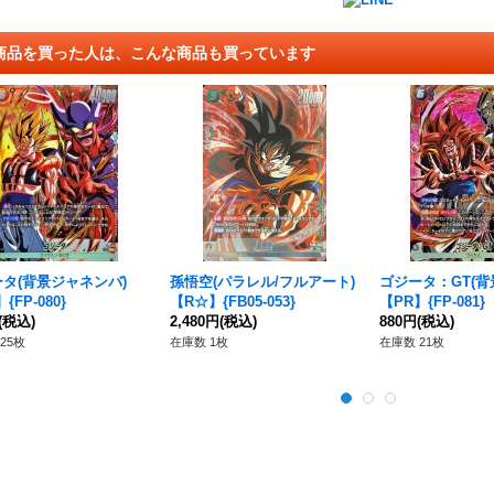
商品を買った人は、こんな商品も買っています
タ(背景ジャネンバ)
孫悟空(パラレル/フルアート)
ゴジータ：GT(背
{FP-080}
【R☆】{FB05-053}
【PR】{FP-081}
(税込)
2,480円
(税込)
880円
(税込)
25枚
在庫数 1枚
在庫数 21枚