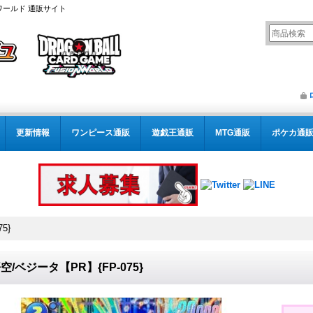
ワールド 通販サイト
更新情報
ワンピース通販
遊戯王通販
MTG通販
ポケカ通
5}
空/ベジータ【PR】{FP-075}