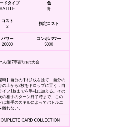
ードタイプ
色
BATTLE
青
コスト
指定コスト
2
パワー
コンボパワー
20000
5000
ヤ人/第7宇宙/力の大会
場時】自分の手札1枚を捨て、自分の
キの上から2枚をドロップに置く：自
ライフ1枚までを手札に加える。その
次の相手のターン終了時まで、この
ドは相手のスキルによってバトルエ
を離れない。
COMPLETE CARD COLLECTION