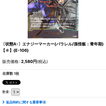
〔状態A-〕エナジーマーカー(パラレル/孫悟飯：青年期)
【☆】{E-106}
販売価格
:
2,580
円
(税込)
在庫数 1枚
数量
:
返品特約に関する重要事項