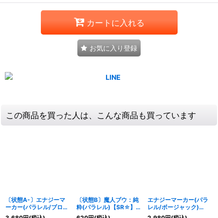
カートに入れる
お気に入り登録
この商品を買った人は、こんな商品も買っています
〔状態A-〕エナジーマ
〔状態B〕魔人ブウ：純
エナジーマーカー(パラ
ーカー(パラレル/ブロリ
粋(パラレル)【SR☆】
レル/ボージャック)
ー)【☆】{E-109}
{FB04-094}
【☆】{E-146}
3,680
円
(税込)
620
円
(税込)
2,980
円
(税込)