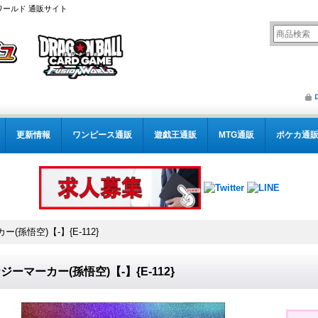
ワールド 通販サイト
更新情報
ワンピース通販
遊戯王通販
MTG通販
ポケカ通
(孫悟空)【-】{E-112}
ジーマーカー(孫悟空)【-】{E-112}