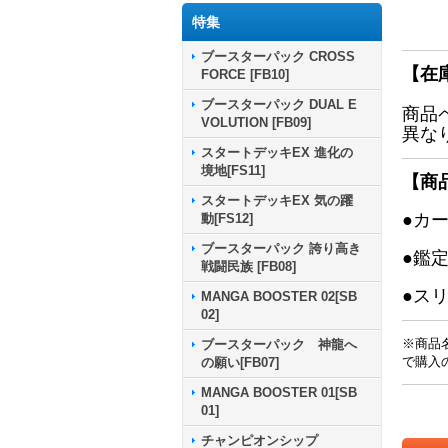
特集
ブースターパック CROSS
【在
FORCE [FB10]
ブースターパック DUAL E
商品
VOLUTION [FB09]
異な
スタートデッキEX 進化の
境地[FS11]
【商
スタートデッキEX 気の躍
●カ
動[FS12]
ブースターパック 誇り高き
●鑑
戦闘民族 [FB08]
●ス
MANGA BOOSTER 02[SB
02]
※商品
ブースターパック 神龍へ
で購入
の願い[FB07]
MANGA BOOSTER 01[SB
01]
チャンピオンシップ