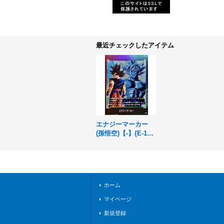
最近チェックしたアイテム
エナジーマーカー
(孫悟空)【-】{E-11
2}
ホーム
マイページ
新規登録