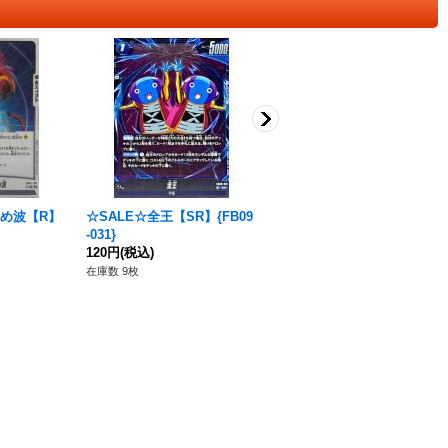
め波【R】
☆SALE☆全王【SR】{FB09
孫悟飯：幼年期(パラレル)
-031}
【C☆】{FS12-08}
120円
(税込)
880円
(税込)
在庫数 9枚
在庫数 1枚