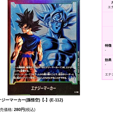
エ
特徴
-
効果
-
エナ
ジーマーカー(孫悟空)【-】{E-112}
売価格
:
280円
(税込)