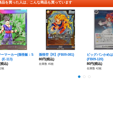
商品を買った人は、こんな商品も買っています
ジーマーカー(孫悟飯：S
孫悟空【R】{FB09-081}
ビッグバンかめは
{E-113}
80円
(税込)
{FB09-120}
(税込)
80円
(税込)
在庫数 45枚
2枚
在庫数 42枚