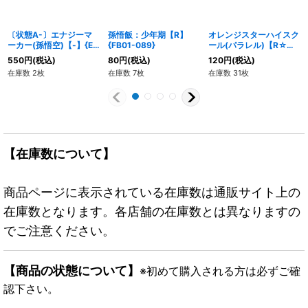
〔状態A-〕エナジーマ
孫悟飯：少年期【R】
オレンジスターハイスク
ーカー(孫悟空)【-】{E-
{FB01-089}
ール(パラレル)【R☆】
19}
{FB03-050}
550
円
(税込)
80
円
(税込)
120
円
(税込)
在庫数 2枚
在庫数 7枚
在庫数 31枚
【在庫数について】
商品ページに表示されている在庫数は通販サイト上の
在庫数となります。各店舗の在庫数とは異なりますの
でご注意ください。
【商品の状態について】
※初めて購入される方は必ずご確
認下さい。