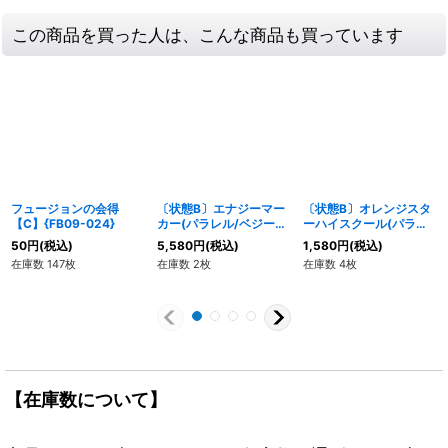
この商品を買った人は、こんな商品も買っています
フュージョンの会得
〔状態B〕エナジーマー
〔状態B〕オレンジスタ
【C】{FB09-024}
カー(パラレル/ベジー
ーハイスクール(パラレ
タ)【☆】{E02-04}
ル/フルアート/フレーム
50
円
(税込)
5,580
円
(税込)
1,580
円
(税込)
無)【R☆】{FB03-050}
在庫数 147枚
在庫数 2枚
在庫数 4枚
【在庫数について】