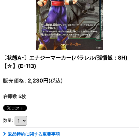
〔状態A-〕エナジーマーカー(パラレル/孫悟飯：SH)
【☆】{E-113}
販売価格
:
2,230
円
(税込)
在庫数 5枚
数量
:
返品特約に関する重要事項