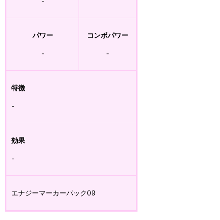
-
パワー
コンボパワー
-
-
特徴
-
効果
-
エナジーマーカーパック09