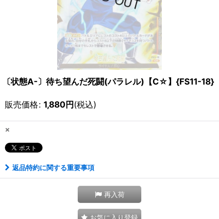
〔状態A-〕待ち望んだ死闘(パラレル)【C☆】{FS11-18}
販売価格
:
1,880
円
(税込)
×
返品特約に関する重要事項
再入荷
お気に入り登録