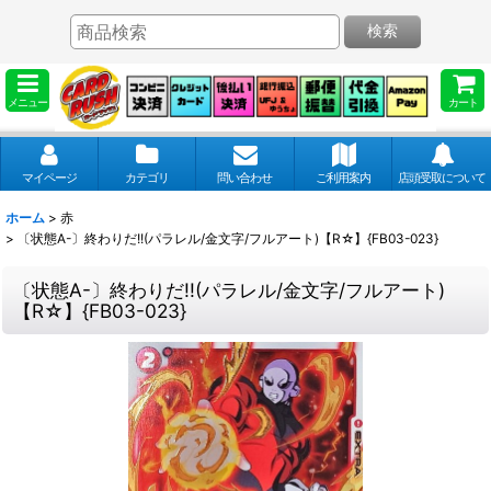
検索
メニュー
カート
マイページ
カテゴリ
問い合わせ
ご利用案内
店頭受取について
ホーム
>
赤
>
〔状態A-〕終わりだ!!(パラレル/金文字/フルアート)【R☆】{FB03-023}
〔状態A-〕終わりだ!!(パラレル/金文字/フルアート)
【R☆】{FB03-023}