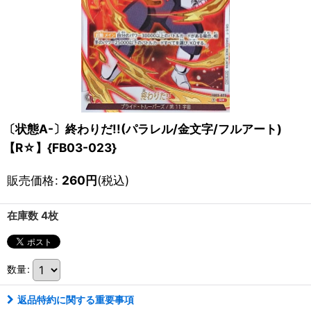
〔状態A-〕終わりだ!!(パラレル/金文字/フルアート)
【R☆】{FB03-023}
販売価格
:
260
円
(税込)
在庫数 4枚
数量
:
返品特約に関する重要事項