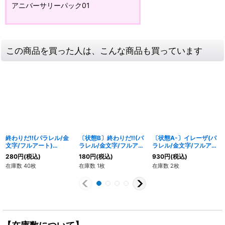
アニバーサリーパック01
この商品を買った人は、こんな商品も買っています
終わりだ!!(パラレル/金
〔状態B〕終わりだ!!(パ
〔状態A-〕イレーザ(パ
文字/フルアート)
ラレル/金文字/フルアー
ラレル/金文字/フルアー
【R☆】{FB03-023}
ト)【R☆】{FB03-023}
ト)【C☆】{FB03-028}
280
円
(税込)
180
円
(税込)
930
円
(税込)
在庫数 40枚
在庫数 1枚
在庫数 2枚