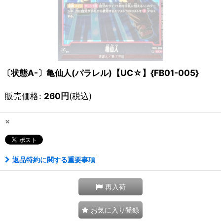
〔状態A-〕亀仙人(パラレル)【UC☆】{FB01-005}
販売価格
:
260
円
(税込)
×
返品特約に関する重要事項
再入荷
お気に入り登録