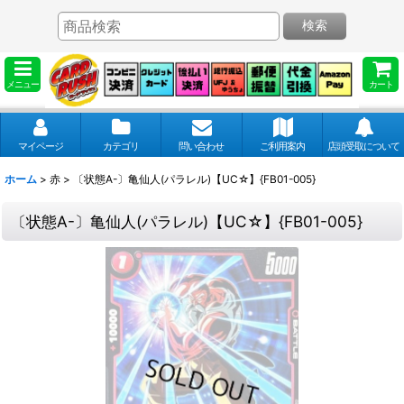
検索
メニュー
カート
マイページ
カテゴリ
問い合わせ
ご利用案内
店頭受取について
ホーム
>
赤
>
〔状態A-〕亀仙人(パラレル)【UC☆】{FB01-005}
〔状態A-〕亀仙人(パラレル)【UC☆】{FB01-005}