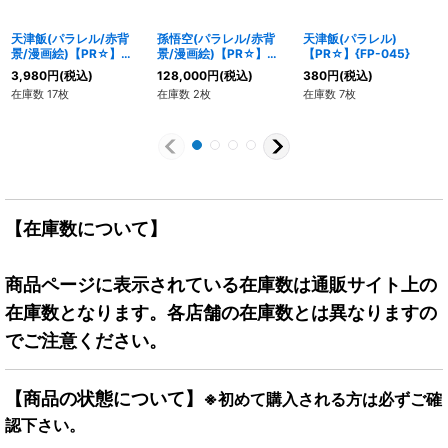
天津飯(パラレル/赤背
孫悟空(パラレル/赤背
天津飯(パラレル)
景/漫画絵)【PR☆】
景/漫画絵)【PR☆】
【PR☆】{FP-045}
{FP-045}
{FP-034}
3,980
円
(税込)
128,000
円
(税込)
380
円
(税込)
在庫数 17枚
在庫数 2枚
在庫数 7枚
【在庫数について】
商品ページに表示されている在庫数は通販サイト上の
在庫数となります。各店舗の在庫数とは異なりますの
でご注意ください。
【商品の状態について】
※初めて購入される方は必ずご確
認下さい。