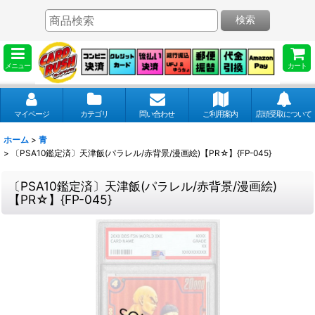
検索
メニュー
カート
マイページ
カテゴリ
問い合わせ
ご利用案内
店頭受取について
ホーム
>
青
>
〔PSA10鑑定済〕天津飯(パラレル/赤背景/漫画絵)【PR☆】{FP-045}
〔PSA10鑑定済〕天津飯(パラレル/赤背景/漫画絵)
【PR☆】{FP-045}