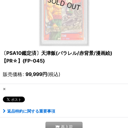
〔PSA10鑑定済〕天津飯(パラレル/赤背景/漫画絵)
【PR☆】{FP-045}
販売価格
:
99,999
円
(税込)
×
返品特約に関する重要事項
再入荷