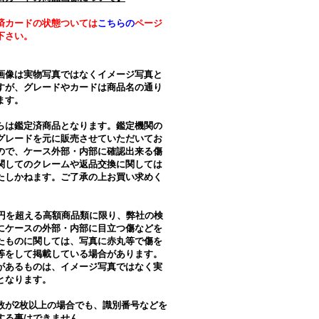
済カードの状態ついては
こちらの
ページ
下さい。
画像は実物写真ではなくイメージ写真と
すが、グレードやカードは商品名の通り
ます。
らは鑑定済商品となります。鑑定機関の
グレードを元に販売させていただいてお
ので、ケース外部・内部に確認出来る傷
関してのクレームや返品交換に関しては
たしかねます。ご了承の上お買い求めく
。
万円を超える高額商品類に限り、弊社の検
にケースの外部・内部に目立つ傷などを
たものに関しては、写真に赤丸等で傷を
等をして掲載している場合があります。
があるものは、イメージ写真ではなく実
となります。
数が2枚以上の場合でも、識別番号などを
する事はできません。