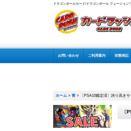
ドラゴンボールカード/ドラゴンボール フュージョン
お問い合わせ
ご利用案内
状態表記
ホーム
>
青
>
〔PSA10鑑定済〕誇り高きサイ
〔P