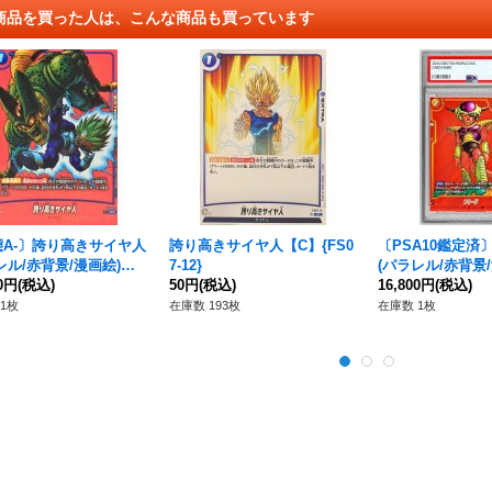
商品を買った人は、こんな商品も買っています
態A-〕誇り高きサイヤ人
誇り高きサイヤ人【C】{FS0
〔PSA10鑑定済
レル/赤背景/漫画絵)【C
7-12}
(パラレル/赤背景
S07-12}
00円
(税込)
50円
(税込)
R☆】{SB02-053}
16,800円
(税込)
1枚
在庫数 193枚
在庫数 1枚