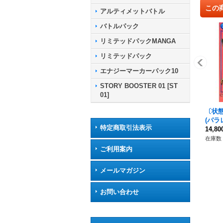
この
アルティメットバトル
バトルパック
リミテッドパックMANGA
リミテッドパック
エナジーマーカーパック10
STORY BOOSTER 01 [ST
01]
〔状
(パラ
特定商取引法表示
☆】{F
14,8
在庫数 
ご利用案内
メールマガジン
お問い合わせ