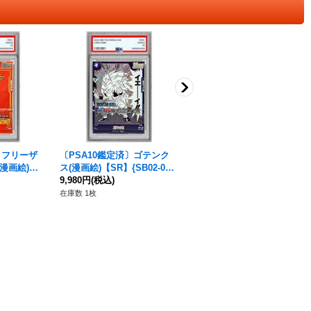
〕フリーザ
〔PSA10鑑定済〕ゴテンク
〔PSA10鑑定済〕孫悟空(パ
/漫画絵)【S
ス(漫画絵)【SR】{SB02-02
ラレル/漫画絵)【SR☆】{SB
2}
9,980円
(税込)
02-038}
57,800円
(税込)
在庫数 1枚
在庫数 1枚