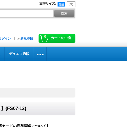
文字サイズ
:
0
カートの中身
ログイン
新規登録
販
デュエマ通販
FS07-12}
済カードの商品画像について】