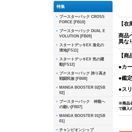
特集
ブースターパック CROSS
FORCE [FB10]
【在
ブースターパック DUAL E
商品
VOLUTION [FB09]
異な
スタートデッキEX 進化の
境地[FS11]
【商
スタートデッキEX 気の躍
動[FS12]
●カ
ブースターパック 誇り高き
●鑑
戦闘民族 [FB08]
MANGA BOOSTER 02[SB
●ス
02]
ブースターパック 神龍へ
※商品
の願い[FB07]
で購入
MANGA BOOSTER 01[SB
01]
チャンピオンシップ