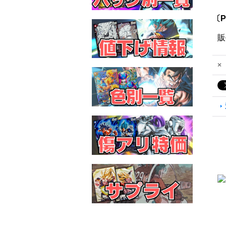
〔P
販
×