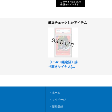
最近チェックしたアイテム
〔PSA10鑑定済〕誇
り高きサイヤ人(パ
ラレル/赤背景/漫画
絵)【C☆】{FS07-1
2}
ホーム
マイページ
新規登録