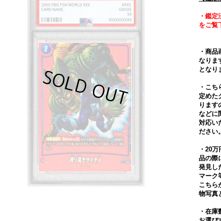
・鑑定
をご覧
・商品
なりま
となり
・こち
定めた
ります
などに
対応い
ださい
・20
品の際
発見し
マーク
こちら
物写真
・在庫
お選び