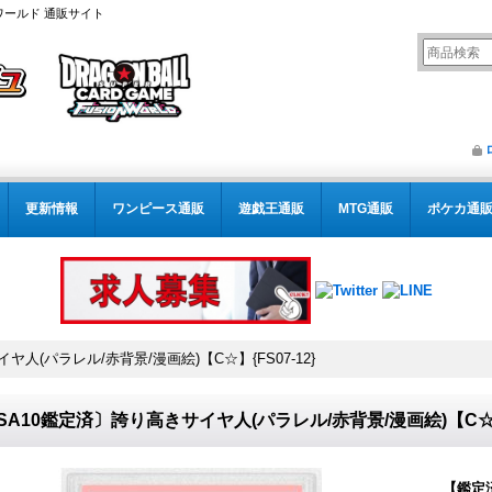
ワールド 通販サイト
更新情報
ワンピース通販
遊戯王通販
MTG通販
ポケカ通
ヤ人(パラレル/赤背景/漫画絵)【C☆】{FS07-12}
SA10鑑定済〕誇り高きサイヤ人(パラレル/赤背景/漫画絵)【C☆】{
【鑑定