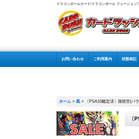
ドラゴンボールカード/ドラゴンボール フュージョン
お問い合わせ
ご利用案内
状態表記
ホーム
>
黒
>
〔PSA10鑑定済〕孫悟空(パラレ
〔P