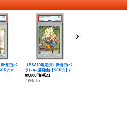
〕孫悟空(パ
〔PSA10鑑定済〕孫悟空(パ
〔状態B〕孫悟空(パラレル/
SCR☆☆】
ラレル/漫画絵)【SCR☆】{F
赤背景/漫画絵)【R☆】{FB05
}
B05-119[SB01]}
89,800円
(税込)
-099}
41,800円
(税込)
在庫数 4枚
在庫数 1枚