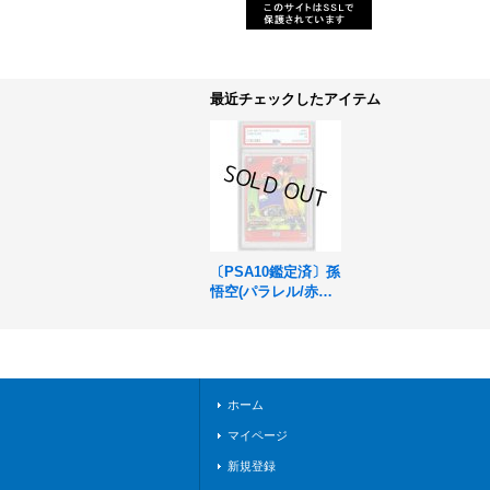
最近チェックしたアイテム
〔PSA10鑑定済〕孫
悟空(パラレル/赤背
景/漫画絵)【SR☆】
{FB05-100}
ホーム
マイページ
新規登録