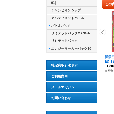
01]
この
チャンピオンシップ
アルティメットバトル
バトルパック
リミテッドパックMANGA
リミテッドパック
エナジーマーカーパック10
孫悟空
絵)【S
特定商取引法表示
11,8
在庫数 
ご利用案内
メールマガジン
お問い合わせ