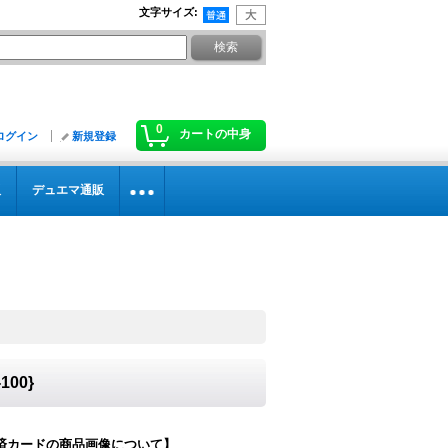
文字サイズ
:
0
カートの中身
ログイン
新規登録
販
デュエマ通販
00}
済カードの商品画像について】