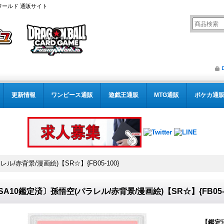
ワールド 通販サイト
更新情報
ワンピース通販
遊戯王通販
MTG通販
ポケカ通
ル/赤背景/漫画絵)【SR☆】{FB05-100}
SA10鑑定済〕孫悟空(パラレル/赤背景/漫画絵)【SR☆】{FB05-1
【鑑定