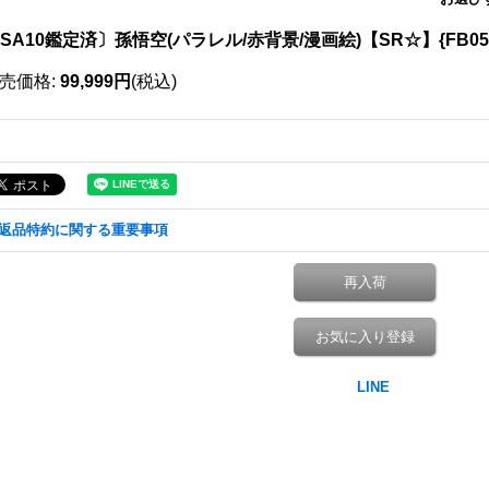
SA10鑑定済〕孫悟空(パラレル/赤背景/漫画絵)【SR☆】{FB05-
売価格
:
99,999円
(税込)
返品特約に関する重要事項
再入荷
お気に入り登録