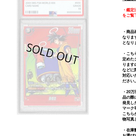
・鑑定
をご覧
・商品
なりま
となり
・こち
定めた
ります
などに
対応い
ださい
・20
品の際
発見し
マーク
こちら
物写真
・在庫
お選び