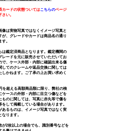
済カードの状態ついては
こちらの
ページ
下さい。
画像は実物写真ではなくイメージ写真と
すが、グレードやカードは商品名の通り
ます。
らは鑑定済商品となります。鑑定機関の
グレードを元に販売させていただいてお
ので、ケース外部・内部に確認出来る傷
関してのクレームや返品交換に関しては
たしかねます。ご了承の上お買い求めく
。
万円を超える高額商品類に限り、弊社の検
にケースの外部・内部に目立つ傷などを
たものに関しては、写真に赤丸等で傷を
等をして掲載している場合があります。
があるものは、イメージ写真ではなく実
となります。
数が2枚以上の場合でも、識別番号などを
する事はできません。