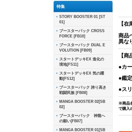
特集
STORY BOOSTER 01 [ST
01]
【在
ブースターパック CROSS
商品
FORCE [FB10]
異な
ブースターパック DUAL E
VOLUTION [FB09]
【商
スタートデッキEX 進化の
境地[FS11]
●カ
スタートデッキEX 気の躍
●鑑
動[FS12]
ブースターパック 誇り高き
●ス
戦闘民族 [FB08]
MANGA BOOSTER 02[SB
※商品
02]
で購入
ブースターパック 神龍へ
の願い[FB07]
MANGA BOOSTER 01[SB