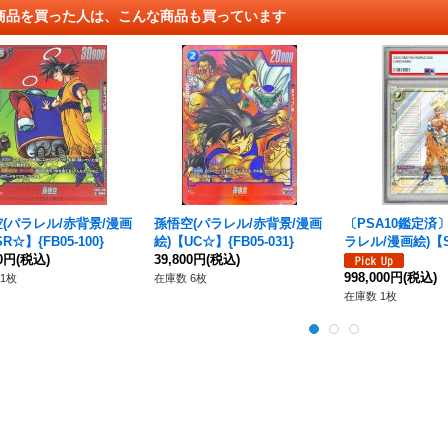
商品を買った人は、こんな商品も買っています
(パラレル/赤背景/漫画
孫悟空(パラレル/赤背景/漫画
〔PSA10鑑定済
R☆】{FB05-100}
絵)【UC☆】{FB05-031}
ラレル/漫画絵)【
00円
(税込)
39,800円
(税込)
{FB05-119[SB01]
998,000円
(税込)
1枚
在庫数 6枚
在庫数 1枚