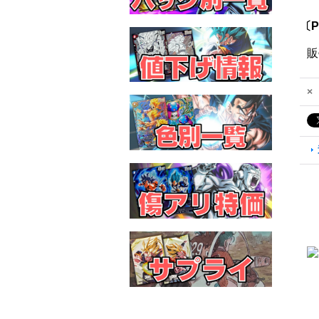
〔P
販
×