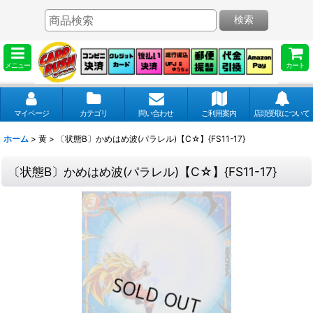
検索
メニュー
カート
マイページ
カテゴリ
問い合わせ
ご利用案内
店頭受取について
ホーム
>
黄
>
〔状態B〕かめはめ波(パラレル)【C☆】{FS11-17}
〔状態B〕かめはめ波(パラレル)【C☆】{FS11-17}