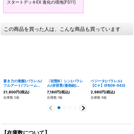
スタートデッキEX 進化の境地[FS11]
この商品を買った人は、こんな商品も買っています
蒼き力の覚醒(パラレル/
〔状態B〕シン(パラレ
ベジータ(パラレル)
フルアート/フレーム無/
ル/赤背景/漫画絵)
【C☆】{FB09-043}
白文字)【UC☆】
【C☆】{FB02-047}
21,800
円
(税込)
7,180
円
(税込)
2,980
円
(税込)
{FB02-136}
在庫数 5枚
在庫数 1枚
在庫数 9枚
【在庫数について】