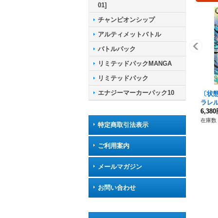
01]
チャンピオンシップ
アルティメットバトル
バトルパック
リミテッドパックMANGA
リミテッドパック
エナジーマーカーパック10
〔状態
ラレル
3}
6,38
在庫数 
特定商取引法表示
ご利用案内
メールマガジン
お問い合わせ