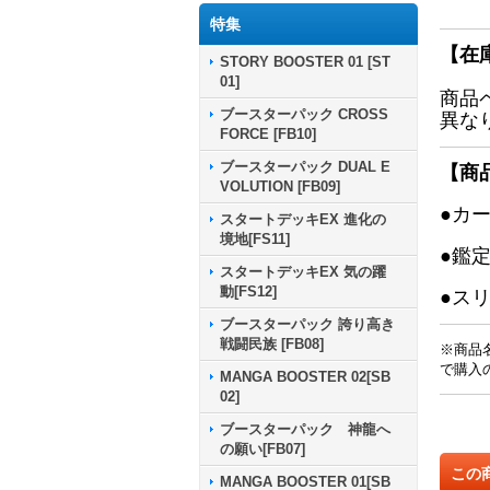
特集
【在
STORY BOOSTER 01 [ST
01]
商品
ブースターパック CROSS
異な
FORCE [FB10]
ブースターパック DUAL E
【商
VOLUTION [FB09]
●カ
スタートデッキEX 進化の
境地[FS11]
●鑑
スタートデッキEX 気の躍
動[FS12]
●ス
ブースターパック 誇り高き
戦闘民族 [FB08]
※商品
で購入
MANGA BOOSTER 02[SB
02]
ブースターパック 神龍へ
の願い[FB07]
この
MANGA BOOSTER 01[SB