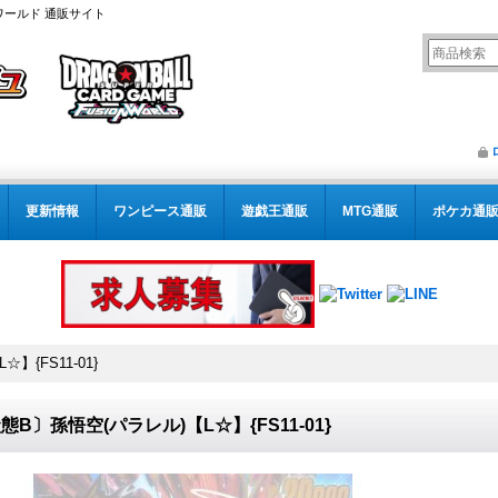
ワールド 通販サイト
更新情報
ワンピース通販
遊戯王通販
MTG通販
ポケカ通
】{FS11-01}
態B〕孫悟空(パラレル)【L☆】{FS11-01}