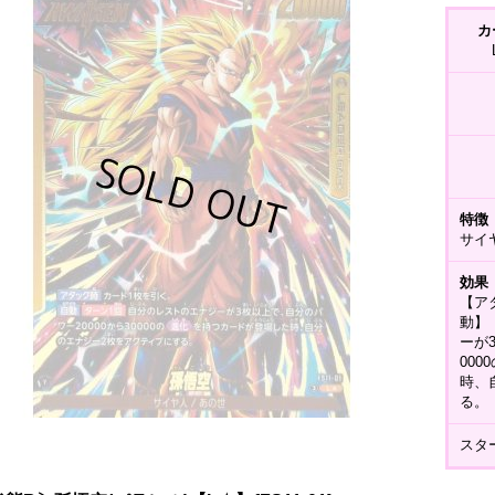
カ
特徴
サイ
効果
【ア
動】
ーが
00
時、
る。
スター