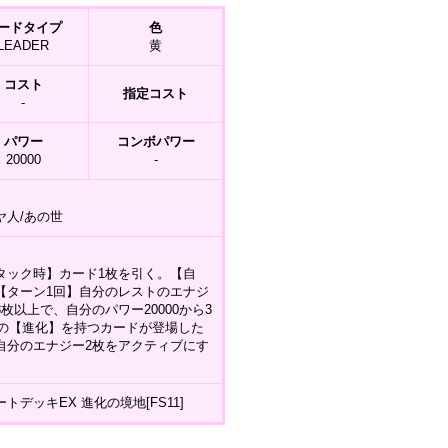
ードタイプ
色
LEADER
黄
コスト
指定コスト
-
パワー
コンボパワー
20000
-
ヤ人/あの世
タック時】カード1枚を引く。【自
【ターン1回】自分のレストのエナジ
3枚以上で、自分のパワー20000から3
00の【進化】を持つカードが登場した
自分のエナジー2枚をアクティブにす
トデッキEX 進化の境地[FS11]