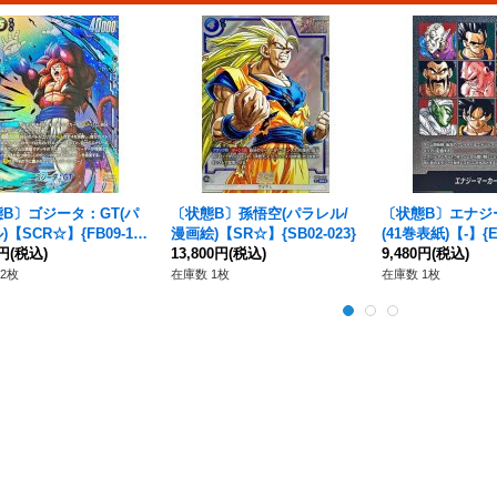
B〕ゴジータ：GT(パ
〔状態B〕孫悟空(パラレル/
〔状態B〕エナジ
)【SCR☆】{FB09-12
漫画絵)【SR☆】{SB02-023}
(41巻表紙)【-】{E-
0円
(税込)
13,800円
(税込)
9,480円
(税込)
2枚
在庫数 1枚
在庫数 1枚