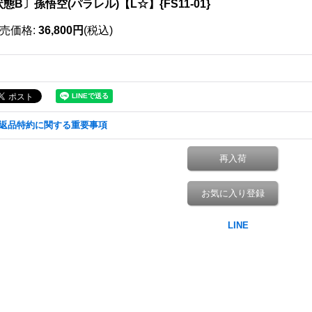
態B〕孫悟空(パラレル)【L☆】{FS11-01}
売価格
:
36,800円
(税込)
返品特約に関する重要事項
再入荷
お気に入り登録