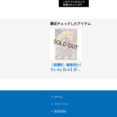
最近チェックしたアイテム
〔状態B〕孫悟空(パ
ラレル)【L☆】{FS1
1-01}
ホーム
マイページ
新規登録