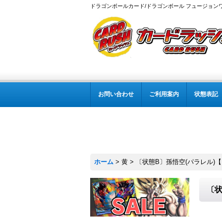
ドラゴンボールカード/ドラゴンボール フュージョン
お問い合わせ
ご利用案内
状態表記
ホーム
>
黄
>
〔状態B〕孫悟空(パラレル)【L☆
〔状