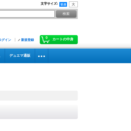
文字サイズ
:
0
カートの中身
ログイン
新規登録
販
デュエマ通販