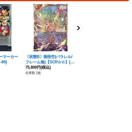
ーマーカー
〔状態B〕孫悟空(パラレル/
〔状態B〕孫悟空：少年期(パ
89}
フレーム無)【SCR☆☆】{FB
ラレル/漫画絵)【L☆】{FB06
04-129}
75,800円
(税込)
-025[SB01]}
55,800円
(税込)
在庫数 2枚
在庫数 3枚