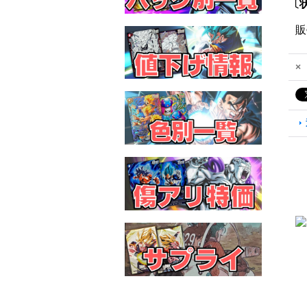
〔状
販
×