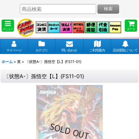
検索
メニュー
カート
マイページ
カテゴリ
問い合わせ
ご利用案内
店頭受取について
ホーム
>
黄
>
〔状態A-〕孫悟空【L】{FS11-01}
〔状態A-〕孫悟空【L】{FS11-01}