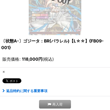
〔状態A-〕ゴジータ：BR(パラレル)【L☆☆】{FB09-
001}
販売価格
:
118,000
円
(税込)
×
返品特約に関する重要事項
再入荷