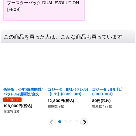
ブースターパック DUAL EVOLUTION
[FB09]
この商品を買った人は、こんな商品も買っています
孫悟飯：少年期(未開封/
ゴジータ：BR(パラレル)
ゴジータ：BR【L】
パラレル/漫画絵/金文
【L☆】{FB09-001}
{FB09-001}
字)【UC☆】{SB02-
12,800
円
(税込)
80
円
(税込)
007}
198,000
円
(税込)
在庫数 9枚
在庫数 122枚
在庫数 2枚