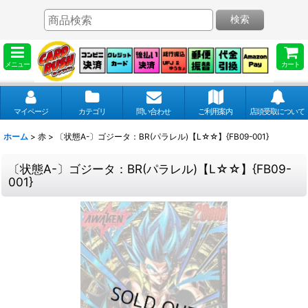
検索
メニュー
カート
マイページ
カテゴリ
問い合わせ
ご利用案内
店頭受取について
ホーム
>
赤
>
〔状態A-〕ゴジータ：BR(パラレル)【L☆☆】{FB09-001}
〔状態A-〕ゴジータ：BR(パラレル)【L☆☆】{FB09-
001}