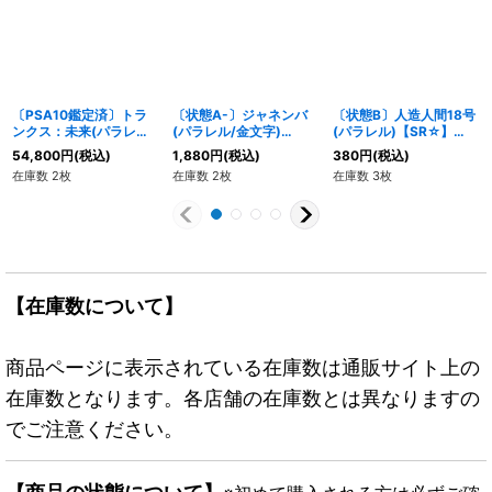
〔PSA10鑑定済〕トラ
〔状態A-〕ジャネンバ
〔状態B〕人造人間18号
ンクス：未来(パラレル/
(パラレル/金文字)
(パラレル)【SR☆】
漫画絵)【R☆】{SB02-
【SR☆】{FB05-080}
{FB01-079}
54,800
円
(税込)
1,880
円
(税込)
380
円
(税込)
010}
在庫数 2枚
在庫数 2枚
在庫数 3枚
【在庫数について】
商品ページに表示されている在庫数は通販サイト上の
在庫数となります。各店舗の在庫数とは異なりますの
でご注意ください。