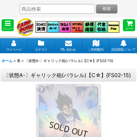
検索
メニュー
カート
マイページ
カテゴリ
問い合わせ
ご利用案内
店頭受取について
ホーム
>
青
>
〔状態A-〕ギャリック砲(パラレル)【C☆】{FS02-15}
〔状態A-〕ギャリック砲(パラレル)【C☆】{FS02-15}