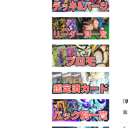
〔状
販
×