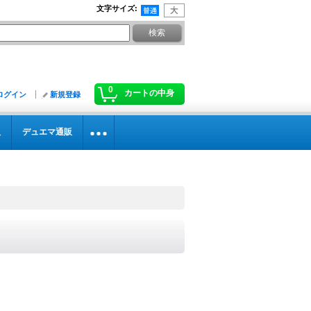
文字サイズ
:
0
カートの中身
ログイン
新規登録
販
デュエマ通販