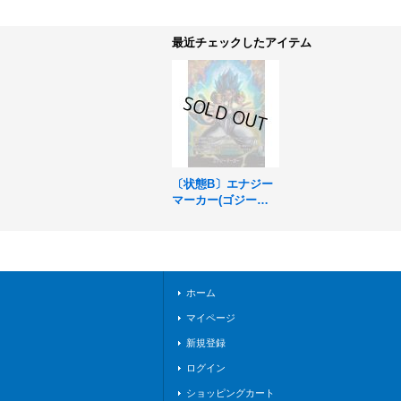
最近チェックしたアイテム
〔状態B〕エナジー
マーカー(ゴジー
タ：BR)【-】{E-12
6}
ホーム
マイページ
新規登録
ログイン
ショッピングカート