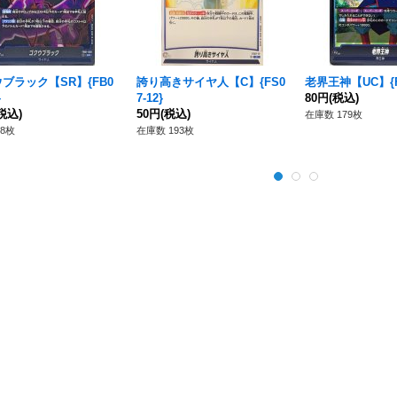
ブラック【SR】{FB0
誇り高きサイヤ人【C】{FS0
老界王神【UC】{FB
}
7-12}
80円
(税込)
税込)
50円
(税込)
在庫数 179枚
8枚
在庫数 193枚