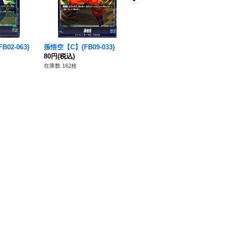
02-063}
孫悟空【C】{FB09-033}
絶対の雷【UC】{FB02-068}
80円
(税込)
80円
(税込)
在庫数 162枚
在庫数 35枚