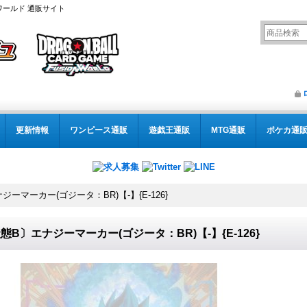
ワールド 通販サイト
更新情報
ワンピース通販
遊戯王通販
MTG通販
ポケカ通
ーマーカー(ゴジータ：BR)【-】{E-126}
態B〕エナジーマーカー(ゴジータ：BR)【-】{E-126}