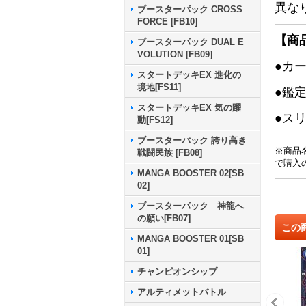
異な
ブースターパック CROSS
FORCE [FB10]
【商
ブースターパック DUAL E
VOLUTION [FB09]
●カ
スタートデッキEX 進化の
境地[FS11]
●鑑
スタートデッキEX 気の躍
●ス
動[FS12]
ブースターパック 誇り高き
※商品
戦闘民族 [FB08]
で購入
MANGA BOOSTER 02[SB
02]
ブースターパック 神龍へ
の願い[FB07]
この
MANGA BOOSTER 01[SB
01]
チャンピオンシップ
アルティメットバトル