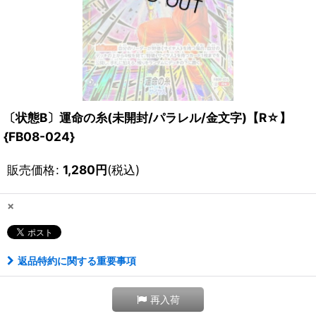
〔状態B〕運命の糸(未開封/パラレル/金文字)【R☆】
{FB08-024}
販売価格
:
1,280
円
(税込)
×
返品特約に関する重要事項
再入荷