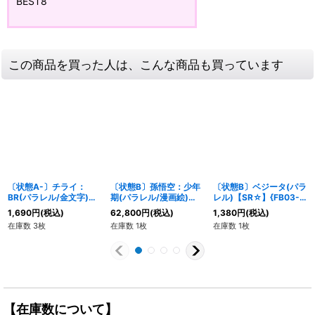
BEST8
この商品を買った人は、こんな商品も買っています
〔状態A-〕チライ：
〔状態B〕孫悟空：少年
〔状態B〕ベジータ(パラ
BR(パラレル/金文字)
期(パラレル/漫画絵)
レル)【SR☆】{FB03-
【C☆】{FS04-
【R☆】{SB01-053}
089}
1,690
円
(税込)
62,800
円
(税込)
1,380
円
(税込)
09[FB03]}
在庫数 3枚
在庫数 1枚
在庫数 1枚
【在庫数について】