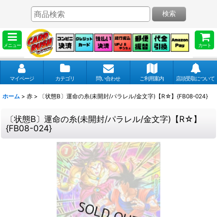
検索
メニュー
カート
マイページ
カテゴリ
問い合わせ
ご利用案内
店頭受取について
ホーム
>
赤
>
〔状態B〕運命の糸(未開封/パラレル/金文字)【R☆】{FB08-024}
〔状態B〕運命の糸(未開封/パラレル/金文字)【R☆】
{FB08-024}