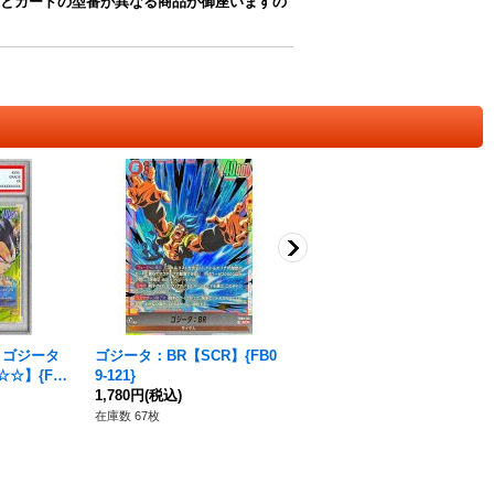
とカードの型番が異なる商品が御座いますの
〕ゴジータ
ゴジータ：BR【SCR】{FB0
〔PSA10鑑定済〕ゴジー
☆☆】{FB0
9-121}
タ：GT(パラレル)【SCR☆
1,780円
(税込)
☆】{FB09-123}
598,000円
(税込)
在庫数 67枚
在庫数 1枚