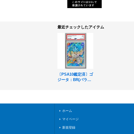
最近チェックしたアイテム
〔PSA10鑑定済〕ゴ
ジータ：BR(パラレ
ル)【SCR☆☆】{FB
09-121}
ホーム
マイページ
新規登録