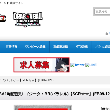
ワールド 通販サイト
更新情報
ワンピース通販
遊戯王通販
MTG通販
ポケカ通
(パラレル)【SCR☆☆】{FB09-121}
SA10鑑定済〕ゴジータ：BR(パラレル)【SCR☆☆】{FB09-12
【鑑定