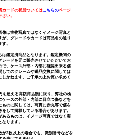
済カードの状態ついては
こちらの
ページ
下さい。
画像は実物写真ではなくイメージ写真と
すが、グレードやカードは商品名の通り
ます。
らは鑑定済商品となります。鑑定機関の
グレードを元に販売させていただいてお
ので、ケース外部・内部に確認出来る傷
関してのクレームや返品交換に関しては
たしかねます。ご了承の上お買い求めく
。
万円を超える高額商品類に限り、弊社の検
にケースの外部・内部に目立つ傷などを
たものに関しては、写真に赤丸等で傷を
等をして掲載している場合があります。
があるものは、イメージ写真ではなく実
となります。
数が2枚以上の場合でも、識別番号などを
する事はできません。