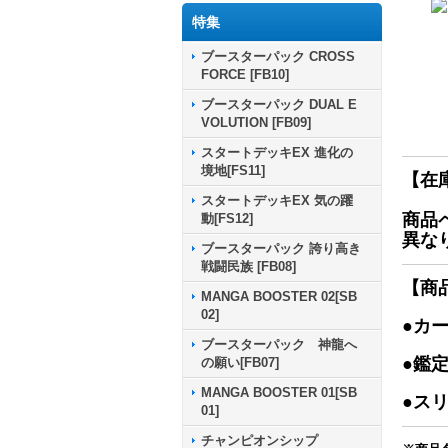
特集
ブースターパック CROSS
FORCE [FB10]
ブースターパック DUAL E
VOLUTION [FB09]
スタートデッキEX 進化の
境地[FS11]
【在
スタートデッキEX 気の躍
商品
動[FS12]
異な
ブースターパック 誇り高き
戦闘民族 [FB08]
【商
MANGA BOOSTER 02[SB
02]
●カ
ブースターパック 神龍へ
●鑑
の願い[FB07]
MANGA BOOSTER 01[SB
●ス
01]
チャンピオンシップ