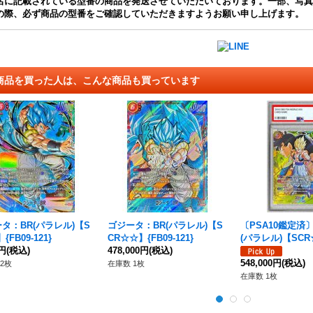
名に記載されている型番の商品を発送させていただいております。一部、写真
の際、必ず商品の型番をご確認していただきますようお願い申し上げます。
商品を買った人は、こんな商品も買っています
タ：BR(パラレル)【S
ゴジータ：BR(パラレル)【S
〔PSA10鑑定済
{FB09-121}
CR☆☆】{FB09-121}
(パラレル)【SCR
0円
(税込)
478,000円
(税込)
9-122}
548,000円
(税込)
2枚
在庫数 1枚
在庫数 1枚