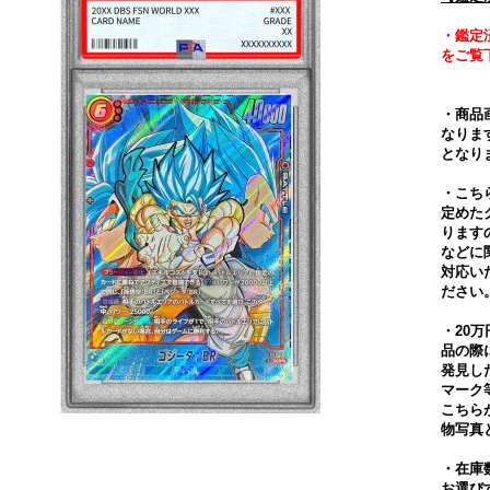
・鑑定
をご覧
・商品
なりま
となり
・こち
定めた
ります
などに
対応い
ださい
・20
品の際
発見し
マーク
こちら
物写真
・在庫
お選び