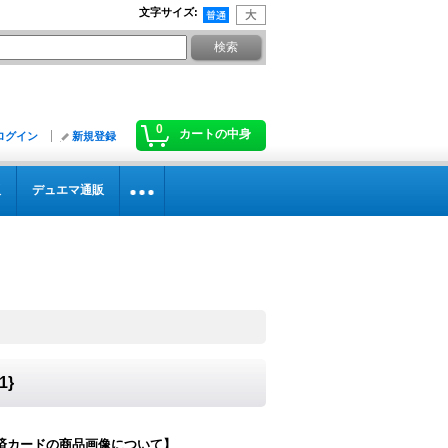
文字サイズ
:
0
カートの中身
ログイン
新規登録
販
デュエマ通販
1}
済カードの商品画像について】