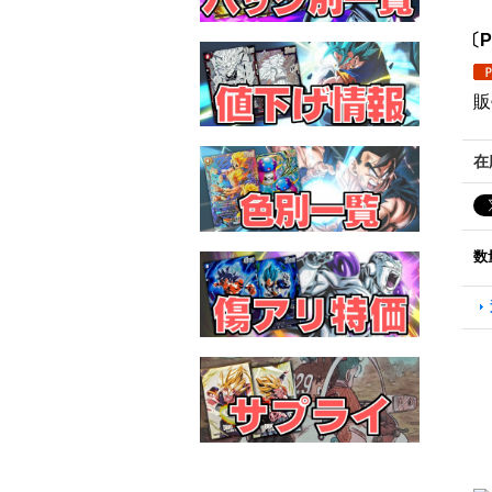
〔P
販
在
数