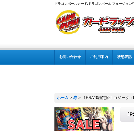
ドラゴンボールカード/ドラゴンボール フュージョン
お問い合わせ
ご利用案内
状態表記
ホーム
>
赤
>
〔PSA10鑑定済〕ゴジータ：BR
〔P