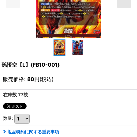
孫悟空【L】{FB10-001}
販売価格
:
80
円
(税込)
在庫数 77枚
数量
:
返品特約に関する重要事項