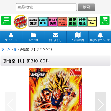
検索
メニュー
カート
マイページ
カテゴリ
問い合わせ
ご利用案内
店頭受取について
ホーム
>
赤
>
孫悟空【L】{FB10-001}
孫悟空【L】{FB10-001}