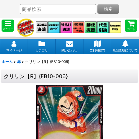
検索
メニュー
カート
マイページ
カテゴリ
問い合わせ
ご利用案内
店頭受取について
ホーム
>
赤
>
クリリン【R】{FB10-006}
クリリン【R】{FB10-006}