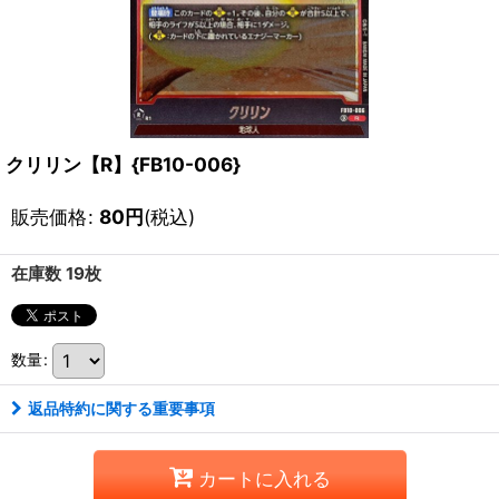
クリリン【R】{FB10-006}
販売価格
:
80
円
(税込)
在庫数 19枚
数量
:
返品特約に関する重要事項
カートに入れる