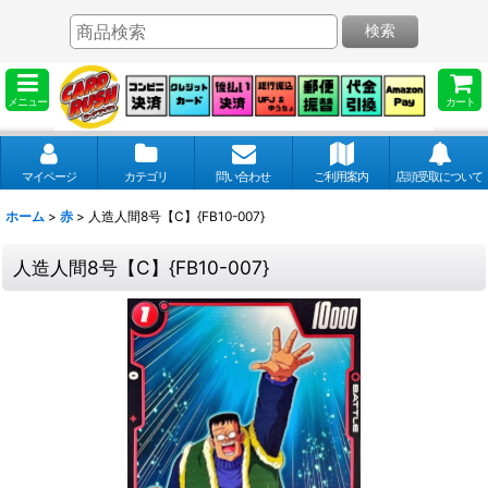
検索
メニュー
カート
マイページ
カテゴリ
問い合わせ
ご利用案内
店頭受取について
ホーム
>
赤
>
人造人間8号【C】{FB10-007}
人造人間8号【C】{FB10-007}