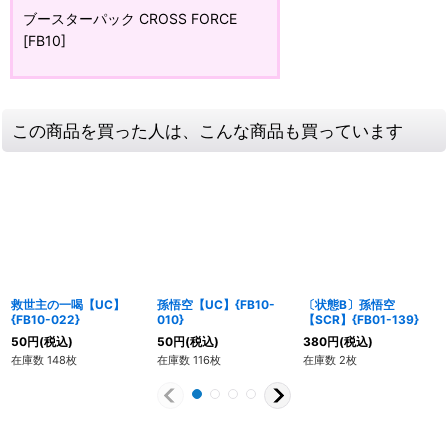
ブースターパック CROSS FORCE
[FB10]
この商品を買った人は、こんな商品も買っています
救世主の一喝【UC】
孫悟空【UC】{FB10-
〔状態B〕孫悟空
{FB10-022}
010}
【SCR】{FB01-139}
50
円
(税込)
50
円
(税込)
380
円
(税込)
在庫数 148枚
在庫数 116枚
在庫数 2枚