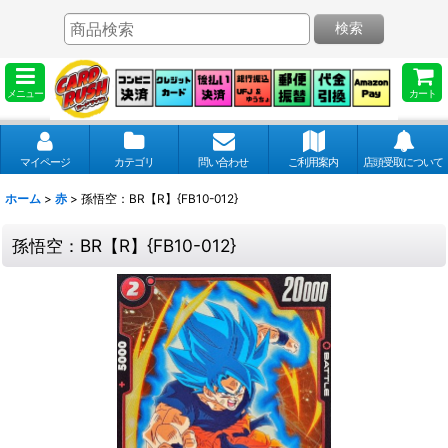
検索
メニュー
カート
マイページ
カテゴリ
問い合わせ
ご利用案内
店頭受取について
ホーム
>
赤
>
孫悟空：BR【R】{FB10-012}
孫悟空：BR【R】{FB10-012}