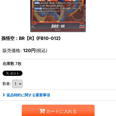
孫悟空：BR【R】{FB10-012}
販売価格
:
120
円
(税込)
在庫数 7枚
数量
:
返品特約に関する重要事項
カートに入れる