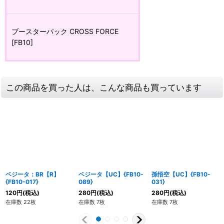
ブースターパック CROSS FORCE
[FB10]
この商品を買った人は、こんな商品も買っています
ベジータ：BR【R】
ベジータ【UC】{FB10-
孫悟空【UC】{FB10-
{FB10-017}
089}
031}
120
円
(税込)
280
円
(税込)
280
円
(税込)
在庫数 22枚
在庫数 7枚
在庫数 7枚