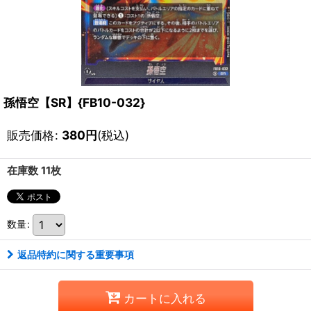
孫悟空【SR】{FB10-032}
販売価格
:
380
円
(税込)
在庫数 11枚
数量
:
返品特約に関する重要事項
カートに入れる