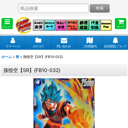
検索
メニュー
カート
マイページ
カテゴリ
問い合わせ
ご利用案内
店頭受取について
ホーム
>
青
>
孫悟空【SR】{FB10-032}
孫悟空【SR】{FB10-032}