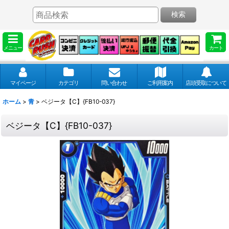
検索
メニュー
カート
マイページ
カテゴリ
問い合わせ
ご利用案内
店頭受取について
ホーム
>
青
>
ベジータ【C】{FB10-037}
ベジータ【C】{FB10-037}