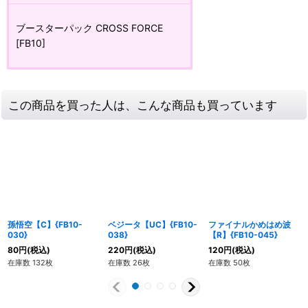
ブースターパック CROSS FORCE
[FB10]
この商品を買った人は、こんな商品も買っています
孫悟空【C】{FB10-
ベジータ【UC】{FB10-
ファイナルかめはめ波
030}
038}
【R】{FB10-045}
80
円
(税込)
220
円
(税込)
120
円
(税込)
在庫数 132枚
在庫数 26枚
在庫数 50枚