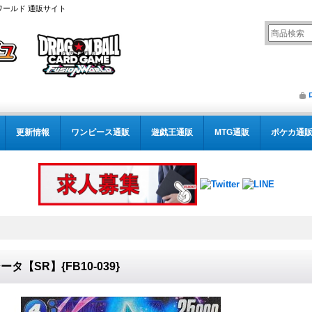
ワールド 通販サイト
更新情報
ワンピース通販
遊戯王通販
MTG通販
ポケカ通
ータ【SR】{FB10-039}