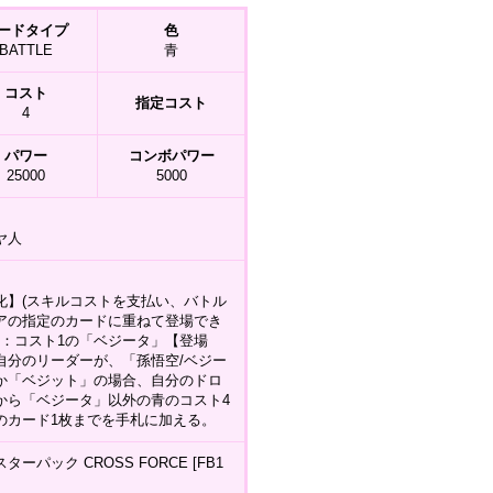
ードタイプ
色
BATTLE
青
コスト
指定コスト
4
パワー
コンボパワー
25000
5000
ヤ人
化】(スキルコストを支払い、バトル
アの指定のカードに重ねて登場でき
(1)：コスト1の「ベジータ」【登場
自分のリーダーが、「孫悟空/ベジー
か「ベジット」の場合、自分のドロ
から「ベジータ」以外の青のコスト4
のカード1枚までを手札に加える。
ターパック CROSS FORCE [FB1