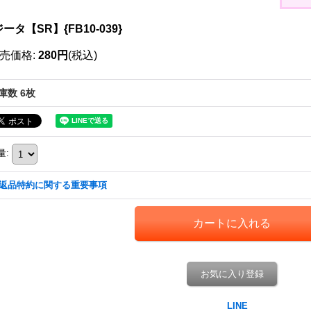
ータ【SR】{FB10-039}
売価格
:
280円
(税込)
庫数 6枚
量
:
返品特約に関する重要事項
お気に入り登録