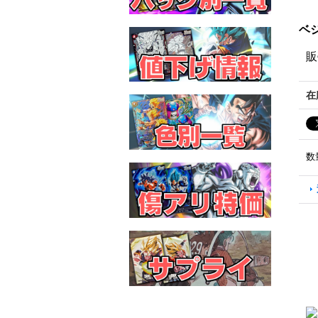
ベジ
販
在
数