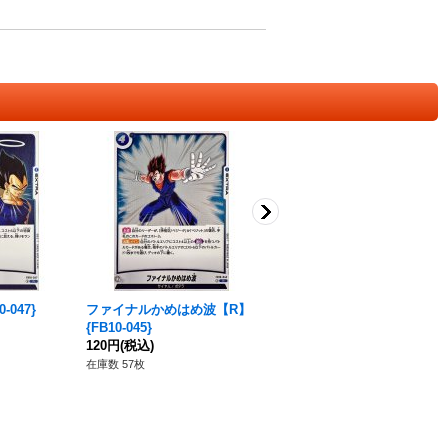
-047}
ファイナルかめはめ波【R】
孫悟空【UC】{FB10-031}
{FB10-045}
280円
(税込)
120円
(税込)
在庫数 7枚
在庫数 57枚