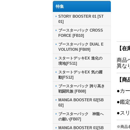
特集
STORY BOOSTER 01 [ST
01]
ブースターパック CROSS
FORCE [FB10]
ブースターパック DUAL E
【在
VOLUTION [FB09]
スタートデッキEX 進化の
商品
境地[FS11]
異な
スタートデッキEX 気の躍
動[FS12]
【商
ブースターパック 誇り高き
●カ
戦闘民族 [FB08]
MANGA BOOSTER 02[SB
●鑑
02]
●ス
ブースターパック 神龍へ
の願い[FB07]
※商品
MANGA BOOSTER 01[SB