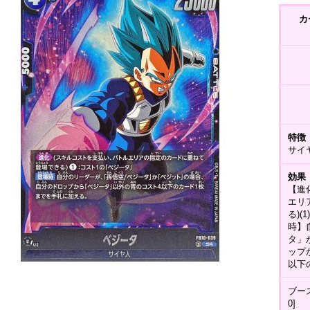
カ
特徴
サイ
効果
【進
エリ
る)
時】
タ」
ップ
以下
ブース
0]