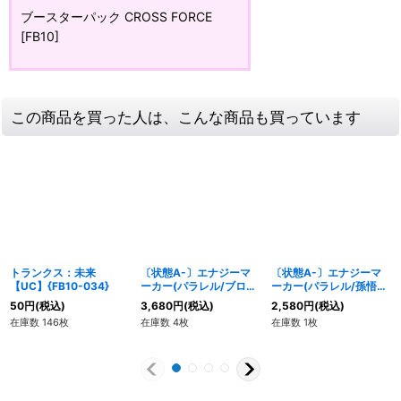
ブースターパック CROSS FORCE
[FB10]
この商品を買った人は、こんな商品も買っています
トランクス：未来
〔状態A-〕エナジーマ
〔状態A-〕エナジーマ
【UC】{FB10-034}
ーカー(パラレル/ブロリ
ーカー(パラレル/孫悟
ー)【☆】{E-109}
飯：青年期)【☆】{E-
50
円
(税込)
3,680
円
(税込)
2,580
円
(税込)
106}
在庫数 146枚
在庫数 4枚
在庫数 1枚