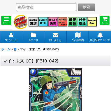
検索
メニュー
カート
マイページ
カテゴリ
問い合わせ
ご利用案内
店頭受取について
ホーム
>
青
>
マイ：未来【C】{FB10-042}
マイ：未来【C】{FB10-042}