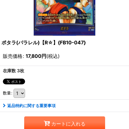
ポタラ(パラレル)【R☆】{FB10-047}
販売価格
:
17,800
円
(税込)
在庫数 3枚
数量
:
返品特約に関する重要事項
カートに入れる