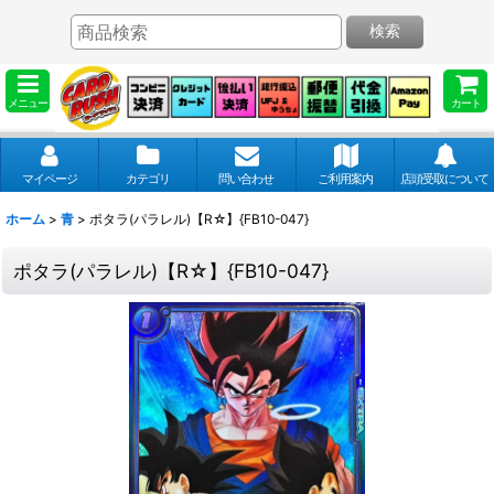
検索
メニュー
カート
マイページ
カテゴリ
問い合わせ
ご利用案内
店頭受取について
ホーム
>
青
>
ポタラ(パラレル)【R☆】{FB10-047}
ポタラ(パラレル)【R☆】{FB10-047}