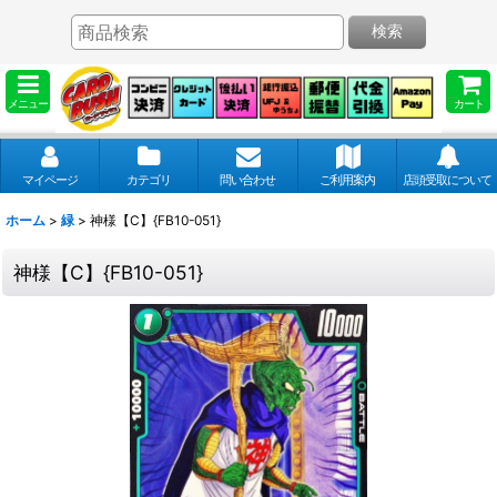
検索
メニュー
カート
マイページ
カテゴリ
問い合わせ
ご利用案内
店頭受取について
ホーム
>
緑
>
神様【C】{FB10-051}
神様【C】{FB10-051}