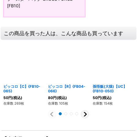
[FB10]
この商品を買った人は、こんな商品も買っています
ピッコロ【C】{FB10-
ピッコロ【R】{FB04-
孫悟飯(大猿)【UC】
065}
066}
{FB10-050}
50
円
(税込)
80
円
(税込)
50
円
(税込)
在庫数 269枚
在庫数 105枚
在庫数 154枚