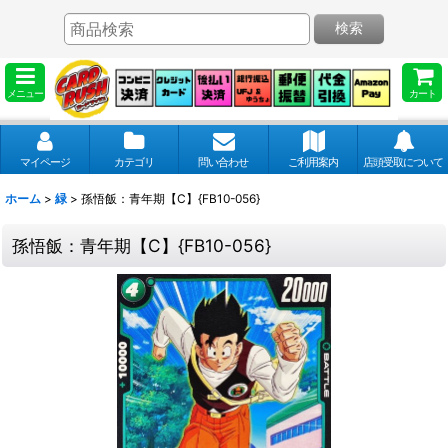
検索
メニュー
カート
マイページ
カテゴリ
問い合わせ
ご利用案内
店頭受取について
ホーム
>
緑
>
孫悟飯：青年期【C】{FB10-056}
孫悟飯：青年期【C】{FB10-056}