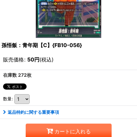
孫悟飯：青年期【C】{FB10-056}
販売価格
:
50
円
(税込)
在庫数 272枚
数量
:
返品特約に関する重要事項
カートに入れる