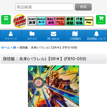
検索
メニュー
カート
マイページ
カテゴリ
問い合わせ
ご利用案内
店頭受取について
ホーム
>
緑
>
孫悟飯：未来(パラレル)【SR☆】{FB10-059}
孫悟飯：未来(パラレル)【SR☆】{FB10-059}