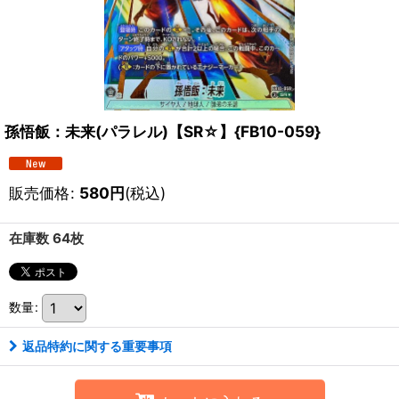
孫悟飯：未来(パラレル)【SR☆】{FB10-059}
販売価格
:
580
円
(税込)
在庫数 64枚
数量
:
返品特約に関する重要事項