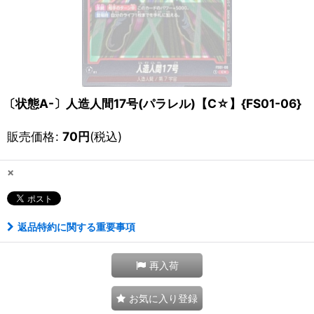
〔状態A-〕人造人間17号(パラレル)【C☆】{FS01-06}
販売価格
:
70
円
(税込)
×
返品特約に関する重要事項
再入荷
お気に入り登録