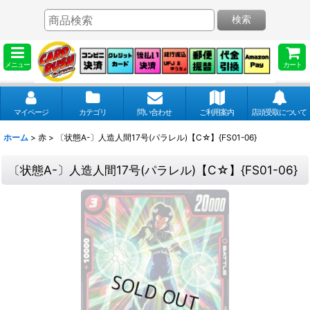
検索
メニュー
カート
マイページ
カテゴリ
問い合わせ
ご利用案内
店頭受取について
ホーム
>
赤
>
〔状態A-〕人造人間17号(パラレル)【C☆】{FS01-06}
〔状態A-〕人造人間17号(パラレル)【C☆】{FS01-06}