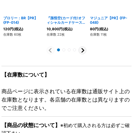
ブロリー：BR【PR】
『孫悟空(カード付/オフ
マジュニア【PR】{FP-
{FP-014}
ィシャルカードケース
048}
01)』【サプライ】{-}
120
円
(税込)
10,800
円
(税込)
80
円
(税込)
在庫数 60枚
在庫数 22枚
在庫数 11枚
【在庫数について】
商品ページに表示されている在庫数は通販サイト上の
在庫数となります。各店舗の在庫数とは異なりますの
でご注意ください。
【商品の状態について】
※初めて購入される方は必ずご確
認下さい。