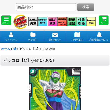
検索
メニュー
カート
マイページ
カテゴリ
問い合わせ
ご利用案内
店頭受取について
ホーム
>
緑
>
ピッコロ【C】{FB10-065}
ピッコロ【C】{FB10-065}