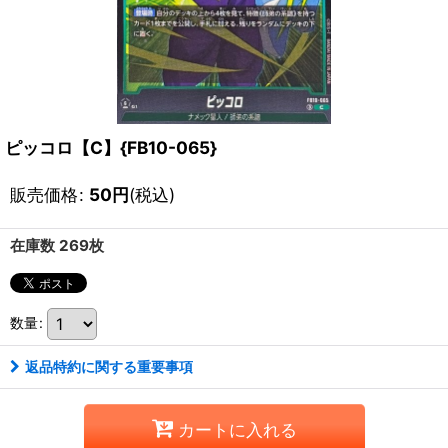
ピッコロ【C】{FB10-065}
販売価格
:
50
円
(税込)
在庫数 269枚
数量
:
返品特約に関する重要事項
カートに入れる