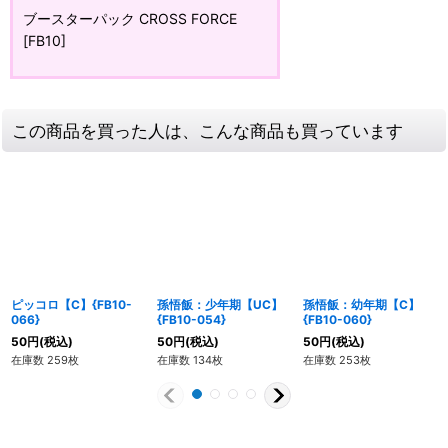
ブースターパック CROSS FORCE
[FB10]
この商品を買った人は、こんな商品も買っています
ピッコロ【C】{FB10-
孫悟飯：少年期【UC】
孫悟飯：幼年期【C】
066}
{FB10-054}
{FB10-060}
50
円
(税込)
50
円
(税込)
50
円
(税込)
在庫数 259枚
在庫数 134枚
在庫数 253枚