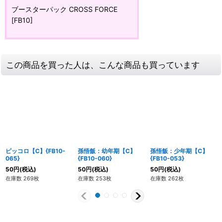
ブースターパック CROSS FORCE
[FB10]
この商品を買った人は、こんな商品も買っています
ピッコロ【C】{FB10-
孫悟飯：幼年期【C】
孫悟飯：少年期【C】
065}
{FB10-060}
{FB10-053}
50
円
(税込)
50
円
(税込)
50
円
(税込)
在庫数 269枚
在庫数 253枚
在庫数 262枚