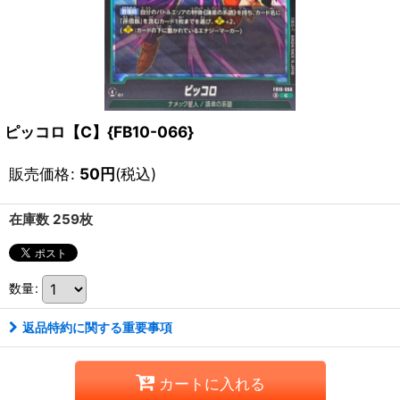
ピッコロ【C】{FB10-066}
販売価格
:
50
円
(税込)
在庫数 259枚
数量
:
返品特約に関する重要事項
カートに入れる