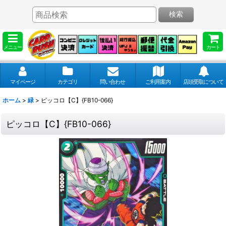
検索
メニュー
カート
マイページ
カテゴリ
問い合わせ
ご利用案内
店頭受取について
ホーム
>
緑
>
ピッコロ【C】{FB10-066}
ピッコロ【C】{FB10-066}