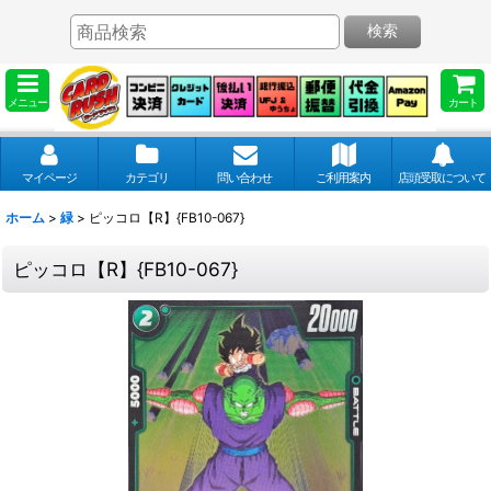
検索
メニュー
カート
マイページ
カテゴリ
問い合わせ
ご利用案内
店頭受取について
ホーム
>
緑
>
ピッコロ【R】{FB10-067}
ピッコロ【R】{FB10-067}