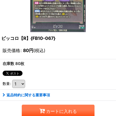
ピッコロ【R】{FB10-067}
販売価格
:
80
円
(税込)
在庫数 80枚
数量
:
返品特約に関する重要事項
カートに入れる