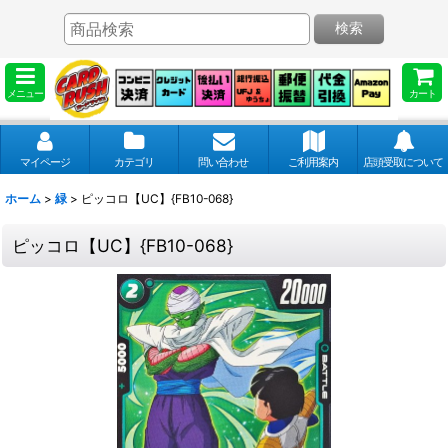
検索
メニュー
カート
マイページ
カテゴリ
問い合わせ
ご利用案内
店頭受取について
ホーム
>
緑
>
ピッコロ【UC】{FB10-068}
ピッコロ【UC】{FB10-068}