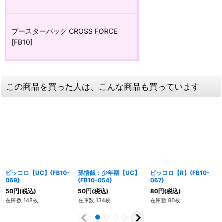
ブースターパック CROSS FORCE
[FB10]
この商品を買った人は、こんな商品も買っています
ピッコロ【UC】{FB10-
孫悟飯：少年期【UC】
ピッコロ【R】{FB10-
069}
{FB10-054}
067}
50
円
(税込)
50
円
(税込)
80
円
(税込)
在庫数 148枚
在庫数 134枚
在庫数 80枚